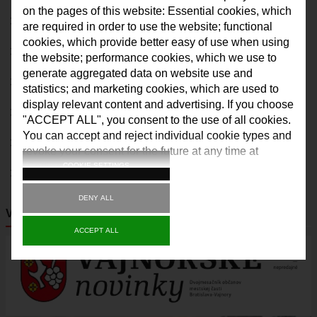
on the pages of this website: Essential cookies, which
ŠPORT
DOM KULTÚRY VAJNORY
are required in order to use the website; functional
FK VAJNORY
cookies, which provide better easy of use when using
VAJNORSKÉ NOVINKY
the website; performance cookies, which we use to
HK VAJNORY
generate aggregated data on website use and
KVALITA OVZDUŠIA
ŠK VAJNORY
statistics; and marketing cookies, which are used to
display relevant content and advertising. If you choose
DOM KULTÚRY VAJNORY
KAMERY
"ACCEPT ALL", you consent to the use of all cookies.
ĽUDOVÝ DOM
You can accept and reject individual cookie types and
VAJNORY V MÉDIÁCH
DOM SMÚTKU
revoke your consent for the future at any time at
"Settings".
COOKIE SETTINGS
DRUŽBA
ROZHLAS
MAPY
DENY ALL
VAJNORSKÉ NOVINKY
ULICE VO VAJNOROCH
ACCEPT ALL
KAM VO VAJNOROCH
Image
VAJNORSKÝ ĽUDOVÝ DOM
CYKLOTRASA JURAVA
VAJNORSKÉ RYBNÍKY