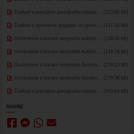
ÚRAD
description
Žiadosť o prenájom predajného miesta Vajnorské hody.pdf
(163.60 kB)
STAROSTA
description
ZÁSTUPKYŇA STAROSTU
Žiadosť o vyvesenie plagátov vo vývesných skrinkách.pdf
(121.32 kB)
POSLANCI
description
Oznámenie o konaní verejného kultúrenho podujatia - FO.pdf
(139.00 kB)
MIESTNE ZASTUPITEĽSTVO
description
Oznámenie o konaní verejného kultúrneho podujatia - PO.pdf
(139.76 kB)
KOMISIE
ZASADNUTIA KOMISIÍ
description
Oznámenie o konaní verejného športového podujatia - FO.pdf
(179.13 kB)
KONTROLÓR
description
Oznámenie o konaní verejného športového podujatia - PO.pdf
(179.38 kB)
MIESTNA RADA
description
ŠTRUKTÚRA MIÚ
Žiadosť o prenájom predajného miesta - iné podujatie.pdf
(163.84 kB)
ZBERNÉ MIESTO
SHARE
VOĽBY DO ORGÁNOV ÚZEMNEJ SAMOSPRÁVY
REFERENDUM
OTVORENÁ SAMOSPRÁVA