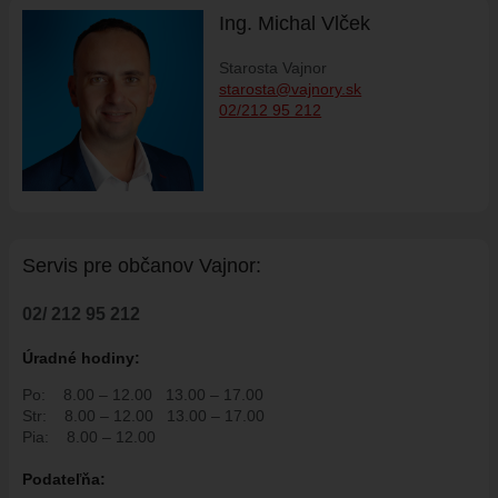
ÚRADNÁ TABUĽA
Ing. Michal Vlček
ZMLUVY, OBJEDNÁVKY, FAKTÚRY
Starosta Vajnor
EVIDENCIA PSOV
starosta@vajnory.sk
VZN
02/212 95 212
DOKUMENTY
ROZPOČET
ZÁVEREČNÝ ÚČET
VAJNORSKÁ PODPORNÁ SPOLOČNOSŤ
Servis pre ob
č
anov Vajnor:
PETÍCIE
PROTIPOŽIARNA OCHRANA
02/ 212 95 212
ZVEREJNENIE VYDANÝCH POVOLENÍ NA ROZKOPÁVKY
Úradné hodiny:
ROZVOJOVÉ LOKALITY
Po:
8.00 – 12.00
13.00 – 17.00
EURÓPSKE FONDY
Str:
8.00 – 12.00
13.00 – 17.00
Pia:
8.00 – 12.00
PARTICIPATÍVNY ROZPOČET
Podate
ľň
a:
O VAJNOROCH