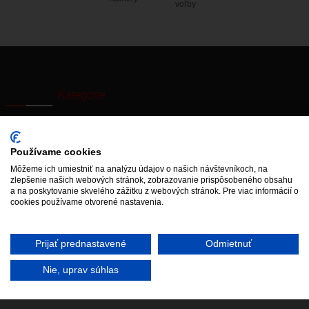
voľby
KONTAKT
Kategórie
Používanie
Starý web
Miestne
Cookies
zastupiteľstvo
Aktuálne výpadky
Používame cookies
Vyhlásenie o
elektriny
Vajnory v
Môžeme ich umiestniť na analýzu údajov o našich návštevníkoch, na
prístupnosti
médiách
zlepšenie našich webových stránok, zobrazovanie prispôsobeného obsahu
Mestská časť
a na poskytovanie skvelého zážitku z webových stránok. Pre viac informácií o
cookies používame otvorené nastavenia.
Prijať prednastavené
Odmietnuť
Web by
HalfPixel
©2022-
Facebook
Hlavička
2026
Instagram
YouTube
Spotify
Nie, uprav súhlas