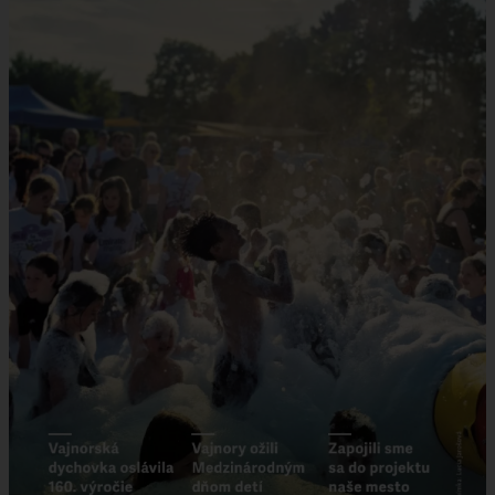
VAJNORSKÉ JAZERÁ
VAJNORSKÉ VINOHRADY
KONTAKTY
STAROSTA
REFERÁTY