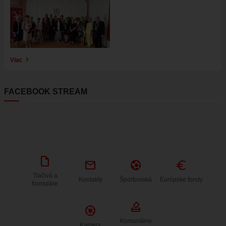
Viac
FACEBOOK STREAM
draft
mail
sports_and_outdoors
Euro
Tlačivá a
Kontakty
Športoviská
Európske fondy
formuláre
how_to_vote
Camera
Komunálne
Kamery