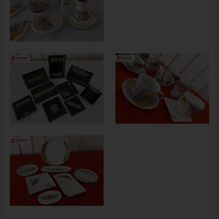
HISTÓRIA VAJNOR
VAJNORY V MÉDIÁCH
AKTUALITY
VAJNORSKÉ NOVINKY
FOTOGALÉRIA
ROZHLAS
ŠKOLSTVO - ŠKOLY
ZARIADENIE PRE SENIOROV "OPATRÍME VÁS"
ŠPECIALIZOVANÉ ZARIADENIE PRE SENIOROV (ALVIANO)
KULTÚRA
HARMONOGRAM PODUJATÍ
KNIŽNICA
ZDRUŽENIA A SPOLKY
KERAMICKÁ DIELŇA
VAJNORSKÉ PRODUKTY