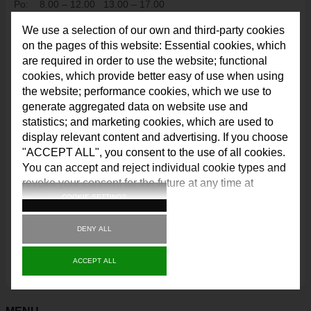
Po:
8.00 – 12.00
13.00 – 17.00
VAJNORSKÉ JAZERÁ
Str:
8.00 – 12.00
13.00 – 17.00
We use a selection of our own and third-party cookies
Pia:
8.00 – 12.00
VAJNORSKÉ VINOHRADY
on the pages of this website: Essential cookies, which
Podate
ľň
a:
KONTAKTY
are required in order to use the website; functional
cookies, which provide better easy of use when using
STAROSTA
Po:
8.00 – 12.00
13.00 – 17.00
the website; performance cookies, which we use to
Ut:
8.00 – 12.00
13.00 – 15.00
REFERÁTY
generate aggregated data on website use and
Str:
8.00 – 12.00
13.00 – 17.00
Štv:
8.00 – 12.00
13.00 – 15.00
statistics; and marketing cookies, which are used to
Pia:
8.00 – 12.00
display relevant content and advertising. If you choose
"ACCEPT ALL", you consent to the use of all cookies.
Ohlasovňa pobytu a matrika:
You can accept and reject individual cookie types and
Po:
8.00 – 12.00
13.00 – 17.00
revoke your consent for the future at any time at
Str:
8.00 – 12.00
13.00 – 17.00
"Settings".
COOKIE SETTINGS
Osvedčovanie kópií listín a podpisov na listinách:
DENY ALL
Po:
8.00 – 12.00
13.00 – 17.00
Str:
8.00 – 12.00
13.00 – 17.00
ACCEPT ALL
Pia:
8.00 – 12.00