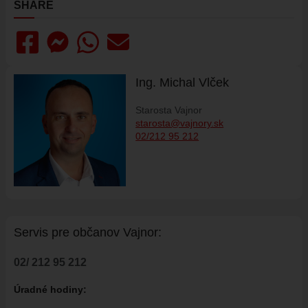
SHARE
ŠPORT
FK VAJNORY
HK VAJNORY
ŠK VAJNORY
Ing. Michal Vlček
DOM KULTÚRY VAJNORY
Starosta Vajnor
starosta@vajnory.sk
ĽUDOVÝ DOM
02/212 95 212
DOM SMÚTKU
DRUŽBA
MAPY
ULICE VO VAJNOROCH
Servis pre ob
č
anov Vajnor:
KAM VO VAJNOROCH
VAJNORSKÝ ĽUDOVÝ DOM
02/ 212 95 212
CYKLOTRASA JURAVA
Úradné hodiny:
VAJNORSKÉ RYBNÍKY