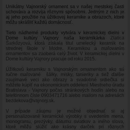
Unikátny Vajnorský ornament sa v našej mestskej časti
ÚRAD
uchováva a rozvíja rôznymi spôsobmi. Jedným z nich je
STAROSTA
aj jeho použitie na úžitkovej keramike a obrazoch, ktoré
môžu skrášliť každú domácnosť.
ZÁSTUPKYŇA STAROSTU
Tieto nádherné produkty vytvára v keramickej dielni v
POSLANCI
Dome kultúry Vajnory naša keramikárka
Zlatica
MIESTNE ZASTUPITEĽSTVO
Šarkőzyová
, ktorá získala titul umelecký keramik na
strednej škole v Modre. Keramikou a maľovaním
KOMISIE
ornamentov sa zaoberá celý život. V keramickej dielni v
Dome kultúry Vajnory pracuje od roku 2015.
ZASADNUTIA KOMISIÍ
KONTROLÓR
Úžitkovú keramiku s Vajnorským ornamentom ako sú
ručne maľované šálky, misky, tanieriky a tiež ďalšie
MIESTNA RADA
zaujímavé veci ako obrazy a svadobné srdiečka si
môžete kúpiť na ekonomickom oddelení Miestneho úradu
ŠTRUKTÚRA MIÚ
Bratislava - Vajnory počas stránkových hodín alebo na
telefónnom čísle 0903471716 alebo mailom na adresách
ZBERNÉ MIESTO
bezdekova@vajnory.sk.
VOĽBY DO ORGÁNOV ÚZEMNEJ SAMOSPRÁVY
V prípade záujmu je možné objednať si aj
REFERENDUM
personalizované keramické výrobky s uvedením mena,
monogramu, prezývky, dátumu sviatkov a iného slova,
OTVORENÁ SAMOSPRÁVA
ktoré môžu slúžiť ako krásny darček pri rôznych