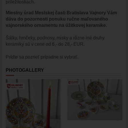
ÚRADNÁ TABUĽA
príležitostiach.
ZMLUVY, OBJEDNÁVKY, FAKTÚRY
Miestny úrad Mestskej časti Bratislava Vajnory Vám
EVIDENCIA PSOV
dáva do pozornosti ponuku ručne maľovaného
vajnorského ornamentu na úžitkovej keramike.
VZN
DOKUMENTY
Šálky, hrnčeky, podnosy, misky a rôzne iné druhy
ROZPOČET
keramiky sú v cene od 6,- do 28,- EUR.
ZÁVEREČNÝ ÚČET
Príďte sa pozrieť prípadne si vybrať.
VAJNORSKÁ PODPORNÁ SPOLOČNOSŤ
PETÍCIE
PHOTOGALLERY
PROTIPOŽIARNA OCHRANA
ZVEREJNENIE VYDANÝCH POVOLENÍ NA ROZKOPÁVKY
ROZVOJOVÉ LOKALITY
EURÓPSKE FONDY
PARTICIPATÍVNY ROZPOČET
O VAJNOROCH