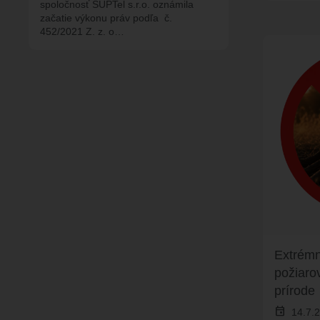
spoločnosť SUPTel s.r.o. oznámila
začatie výkonu práv podľa č.
452/2021 Z. z. o…
Extrémn
požiaro
prírode
event
14.7.