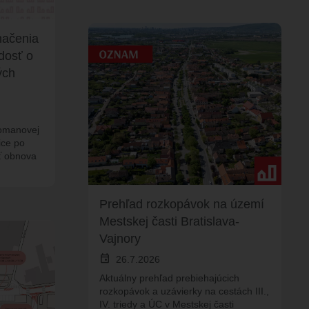
načenia
dosť o
ých
Tomanovej
ice po
ť obnova
Prehľad rozkopávok na území
Mestskej časti Bratislava-
Vajnory
event
26.7.2026
Aktuálny prehľad prebiehajúcich
rozkopávok a uzávierky na cestách III.,
IV. triedy a ÚC v Mestskej časti