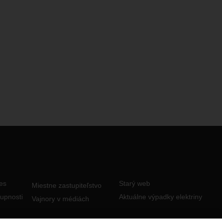
es
Starý web
Miestne zastupiteľstvo
tupnosti
Aktuálne výpadky elektriny
Vajnory v médiách