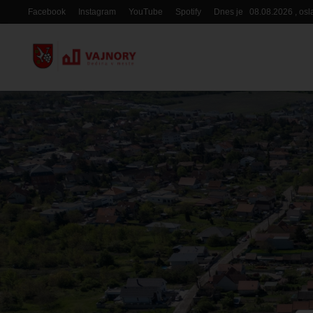
Skočiť
Facebook
Instagram
YouTube
Spotify
Dnes je
08.08.2026
, os
Hlavička
na
hlavný
obsah