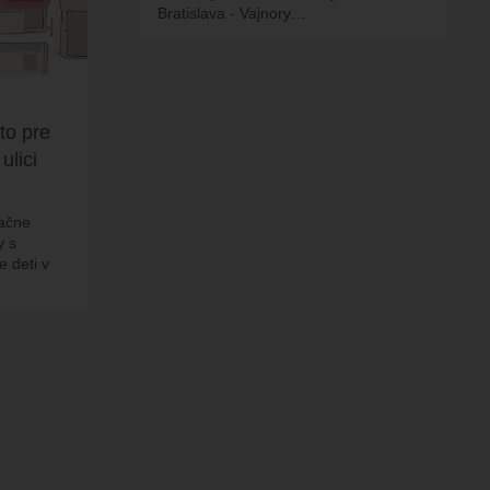
Bratislava - Vajnory…
to pre
ulici
začne
y s
e deti v