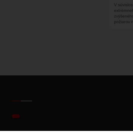
V súvislo
extrémneh
zvýšeného 
požiarov
KONTAKT