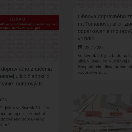
Obnova dopravného z
na Tomanovej ulici: žia
odparkovanie motorov
vozidiel
event
29.7.2026
Vo štvrtok 30. júla bude na 
ulici, v úseku od Kúkoľovej ul
Hospodársku ulicu, prebieha
 dopravného značenia
vodorovného…
nnej ulici: žiadosť o
vanie motorových
2026
9. júla a vo štvrtok 30. júla
ačmennej ulici prebiehať
odorovného dopravného
 ktorú…