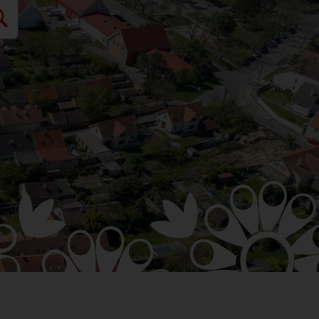
M PODUJATÍ
SPOLKY
ELŇA
FAKTÚRY
RODUKTY
 SPOLOČNOSŤ
NA
H POVOLENÍ NA