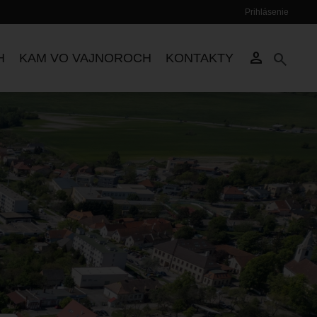
Prihlásenie
Používateľské
menu
person
search
H
KAM VO VAJNOROCH
KONTAKTY