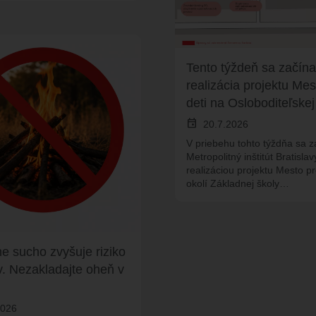
Tento týždeň sa začína
realizácia projektu Mes
deti na Osloboditeľskej 
event
20.7.2026
V priebehu tohto týždňa sa 
Metropolitný inštitút Bratislav
realizáciou projektu Mesto pr
okolí Základnej školy…
e sucho zvyšuje riziko
v. Nezakladajte oheň v
2026