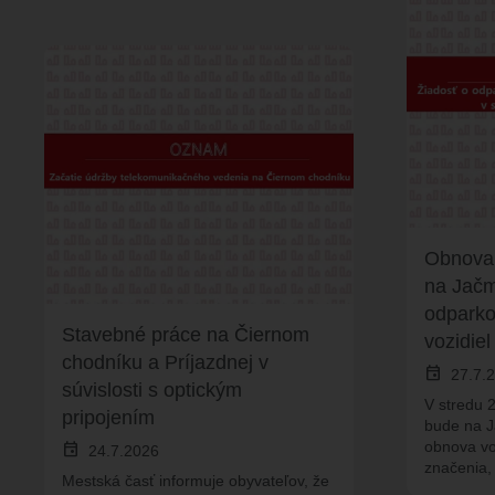
Obnova
na Jačme
odparko
Stavebné práce na Čiernom
vozidiel
chodníku a Príjazdnej v
event
27.7.
súvislosti s optickým
V stredu 2
pripojením
bude na J
obnova v
event
24.7.2026
značenia,
Mestská časť informuje obyvateľov, že