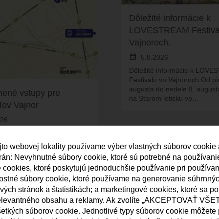
Dôležité informácie k
LOVESTREAM Festiva
Vajnoroch.
event
5.8.2026
Dôležité informácie k LOV
Festivalu vo Vajnoroch.Od pi
augusta do nedele 9. august
ené vstupy pre
na Starom letisku vo…
ľov Vajnor
026
é vstupy pre obyvateľov
í Vajnoráci, pripomíname, že
jto webovej lokality používame výber vlastných súborov cookie
é vstupy pre obyvateľov
strán: Nevyhnutné súbory cookie, ktoré sú potrebné na používan
a Lovestream…
né cookies, ktoré poskytujú jednoduchšie používanie pri používa
nostné súbory cookie, ktoré používame na generovanie súhrnný
ých stránok a štatistikách; a marketingové cookies, ktoré sa p
elevantného obsahu a reklamy. Ak zvolíte „AKCEPTOVAŤ VŠET
etkých súborov cookie. Jednotlivé typy súborov cookie môžete p