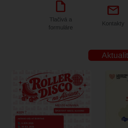
draft
mail
Tlačivá a
Kontakty
formuláre
Aktuali