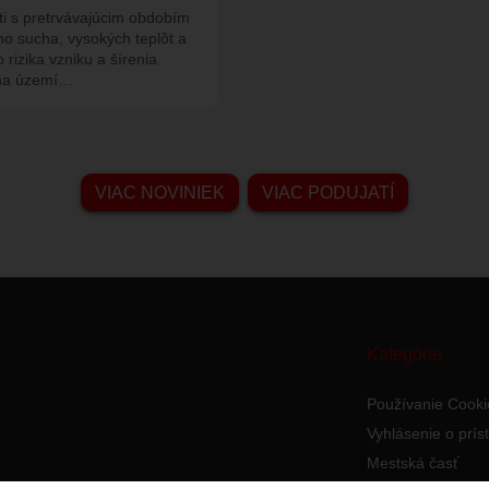
sti s pretrvávajúcim obdobím
o sucha, vysokých teplôt a
rizika vzniku a šírenia
 na území…
VIAC NOVINIEK
VIAC PODUJATÍ
Kategórie
Používanie Cooki
Vyhlásenie o prís
Mestská časť