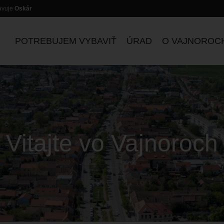
lavuje
Oskár
POTREBUJEM VYBAVIŤ
ÚRAD
O VAJNOROC
Vitajte vo Vajnoroch
ZASADNUTIA KOMISIÍ