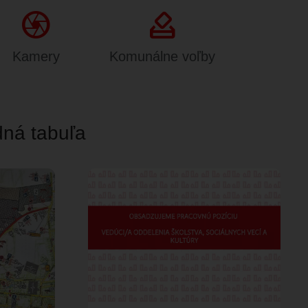
Camera
how_to_vote
Kamery
Komunálne voľby
ná tabuľa