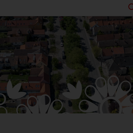
HARMONOGRA
KNIŽNICA
ZDRUŽENIA A 
ÚRADNÁ TABUĽA
KERAMICKÁ DI
ZMLUVY, OBJEDNÁVKY, 
VAJNORSKÉ P
EVIDENCIA PSOV
VZN
FK VAJNORY
DOKUMENTY
HK VAJNORY
ROZPOČET
ŠK VAJNORY
ZÁVEREČNÝ ÚČET
VAJNORSKÁ PODPORNÁ
PETÍCIE
PROTIPOŽIARNA OCHRA
ZVEREJNENIE VYDANÝC
ROZKOPÁVKY