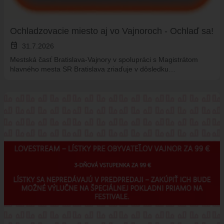
ÚRADNÁ TABUĽA
ZMLUVY, OBJEDNÁVKY, FAKTÚRY
Ochladzovacie miesto aj vo Vajnoroch - Ochlaď sa!
EVIDENCIA PSOV
event
31.7.2026
VZN
Mestská časť Bratislava-Vajnory v spolupráci s Magistrátom
DOKUMENTY
hlavného mesta SR Bratislava zriaďuje v dôsledku…
ROZPOČET
ZÁVEREČNÝ ÚČET
VAJNORSKÁ PODPORNÁ SPOLOČNOSŤ
PETÍCIE
PROTIPOŽIARNA OCHRANA
ZVEREJNENIE VYDANÝCH POVOLENÍ NA ROZKOPÁVKY
ROZVOJOVÉ LOKALITY
EURÓPSKE FONDY
PARTICIPATÍVNY ROZPOČET
O VAJNOROCH