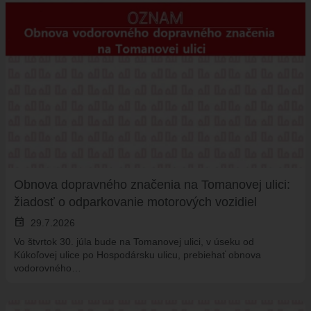
VAJNORSKÉ JAZERÁ
VAJNORSKÉ VINOHRADY
KONTAKTY
STAROSTA
REFERÁTY
Obnova dopravného značenia na Tomanovej ulici:
žiadosť o odparkovanie motorových vozidiel
event
29.7.2026
Vo štvrtok 30. júla bude na Tomanovej ulici, v úseku od
Kúkoľovej ulice po Hospodársku ulicu, prebiehať obnova
vodorovného…