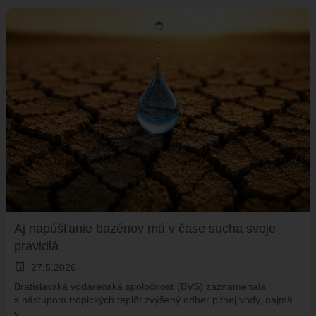
Aj napúšťanie bazénov má v čase sucha svoje
pravidlá
event
27.5.2026
Bratislavská vodárenská spoločnosť (BVS) zaznamenala
s nástupom tropických teplôt zvýšený odber pitnej vody, najmä
v…