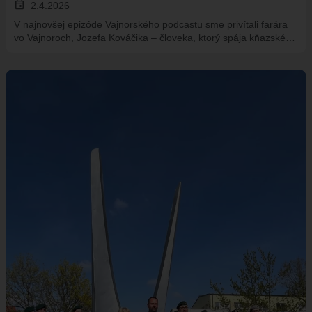
event
2.4.2026
V najnovšej epizóde Vajnorského podcastu sme privítali farára
vo Vajnoroch, Jozefa Kováčika – človeka, ktorý spája kňazské…