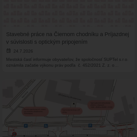
Stavebné práce na Čiernom chodníku a Príjazdnej
v súvislosti s optickým pripojením
event
24.7.2026
Mestská časť informuje obyvateľov, že spoločnosť SUPTel s.r.o.
oznámila začatie výkonu práv podľa č. 452/2021 Z. z. o…