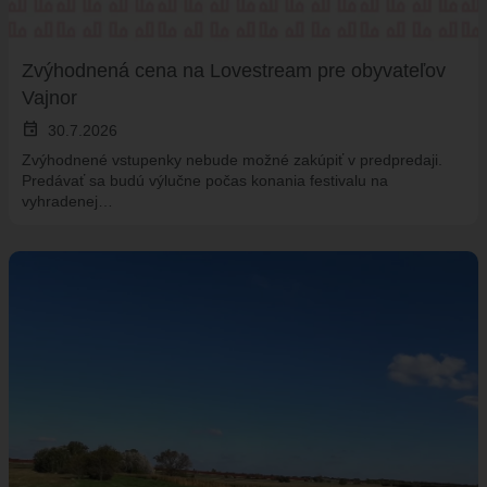
HISTÓRIA VAJNOR
VAJNORY V MÉDIÁCH
Zvýhodnená cena na Lovestream pre obyvateľov
AKTUALITY
Vajnor
VAJNORSKÉ NOVINKY
event
30.7.2026
FOTOGALÉRIA
Zvýhodnené vstupenky nebude možné zakúpiť v predpredaji.
Predávať sa budú výlučne počas konania festivalu na
ROZHLAS
vyhradenej…
ŠKOLSTVO - ŠKOLY
ZARIADENIE PRE SENIOROV "OPATRÍME VÁS"
ŠPECIALIZOVANÉ ZARIADENIE PRE SENIOROV (ALVIANO)
KULTÚRA
HARMONOGRAM PODUJATÍ
KNIŽNICA
ZDRUŽENIA A SPOLKY
KERAMICKÁ DIELŇA
VAJNORSKÉ PRODUKTY