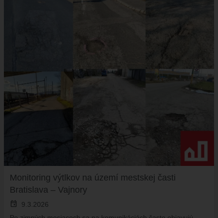
Monitoring výtlkov na území mestskej časti
Bratislava – Vajnory
event
9.3.2026
Po zimných mesiacoch sa na komunikáciách často objavujú