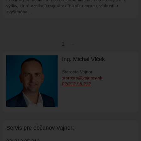
výtlky, ktoré vznikajú najmä v dôsledku mrazu, vlhkosti a
zvýšeného…
Stránkovanie
1
→
Ing. Michal Vlček
Starosta Vajnor
starosta@vajnory.sk
02/212 95 212
Servis pre ob
č
anov Vajnor: