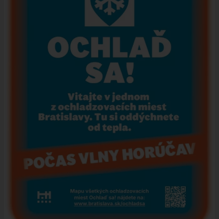
ÚRAD
STAROSTA
ZÁSTUPKYŇA STAROSTU
POSLANCI
MIESTNE ZASTUPITEĽSTVO
KOMISIE
ZASADNUTIA KOMISIÍ
KONTROLÓR
MIESTNA RADA
ŠTRUKTÚRA MIÚ
ZBERNÉ MIESTO
VOĽBY DO ORGÁNOV ÚZEMNEJ SAMOSPRÁVY
REFERENDUM
OTVORENÁ SAMOSPRÁVA