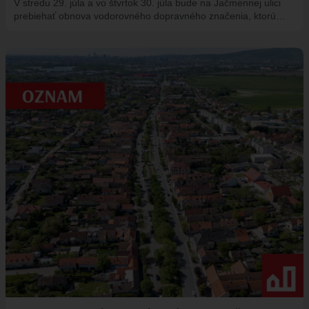
V stredu 29. júla a vo štvrtok 30. júla bude na Jačmennej ulici
prebiehať obnova vodorovného dopravného značenia, ktorú…