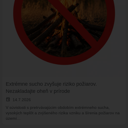
Extrémne sucho zvyšuje riziko požiarov.
Nezakladajte oheň v prírode
event
14.7.2026
V súvislosti s pretrvávajúcim obdobím extrémneho sucha,
vysokých teplôt a zvýšeného rizika vzniku a šírenia požiarov na
území…