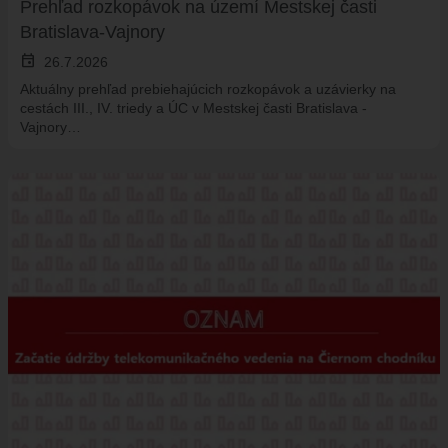
Prehľad rozkopávok na území Mestskej časti
Bratislava-Vajnory
event
26.7.2026
Aktuálny prehľad prebiehajúcich rozkopávok a uzávierky na
cestách III., IV. triedy a ÚC v Mestskej časti Bratislava -
Vajnory…