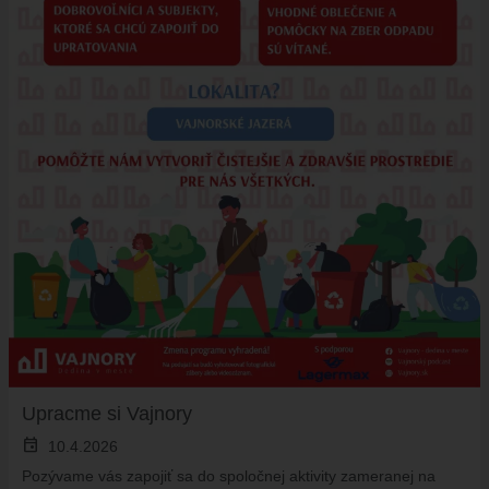
Upracme si Vajnory
event
10.4.2026
Pozývame vás zapojiť sa do spoločnej aktivity zameranej na