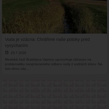
ŠPORT
FK VAJNORY
HK VAJNORY
ŠK VAJNORY
DOM KULTÚRY VAJNORY
Voda je vzácna. Chráňme naše potoky pred
ĽUDOVÝ DOM
vysychaním
DOM SMÚTKU
event
29.7.2026
DRUŽBA
Mestská časť Bratislava-Vajnory upozorňuje občanov na
problematiku neoprávneného odberu vody z vodných tokov. Na
MAPY
túto tému nás…
ULICE VO VAJNOROCH
KAM VO VAJNOROCH
VAJNORSKÝ ĽUDOVÝ DOM
CYKLOTRASA JURAVA
VAJNORSKÉ RYBNÍKY