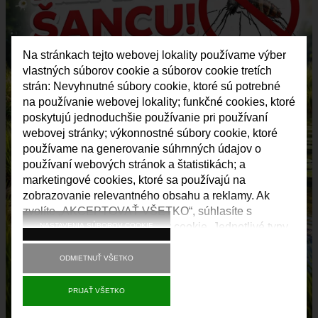
Na stránkach tejto webovej lokality používame výber
vlastných súborov cookie a súborov cookie tretích
strán: Nevyhnutné súbory cookie, ktoré sú potrebné
na používanie webovej lokality; funkčné cookies, ktoré
poskytujú jednoduchšie používanie pri používaní
webovej stránky; výkonnostné súbory cookie, ktoré
používame na generovanie súhrnných údajov o
používaní webových stránok a štatistikách; a
marketingové cookies, ktoré sa používajú na
zobrazovanie relevantného obsahu a reklamy. Ak
zvolíte „AKCEPTOVAŤ VŠETKO“, súhlasíte s
používaním všetkých súborov cookie. Jednotlivé typy
NASTAVENIA SÚBOROV COOKIE
súborov cookie môžete prijať a odmietnuť a svoj
súhlas do budúcnosti kedykoľvek odvolať v časti
ODMIETNUŤ VŠETKO
„Nastavenia“.
PRIJAŤ VŠETKO