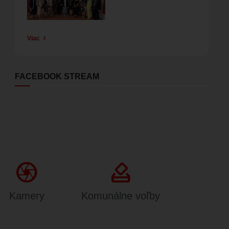
Viac
FACEBOOK STREAM
Camera
how_to_vote
Kamery
Komunálne voľby