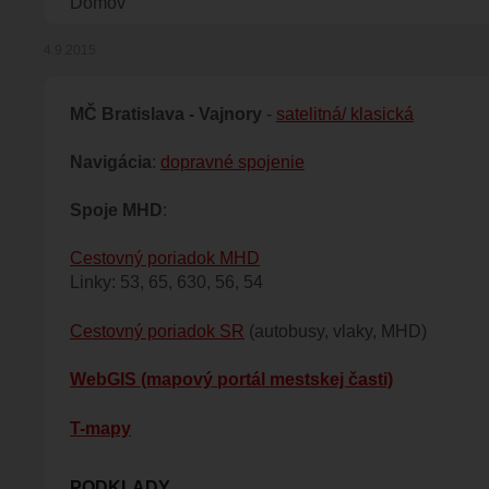
Omrvinka
Domov
4.9.2015
MČ Bratislava - Vajnory
-
satelitná/ klasická
Navigácia
:
dopravné spojenie
Spoje MHD
:
Cestovný poriadok MHD
Linky: 53, 65, 630, 56, 54
Cestovný poriadok SR
(autobusy, vlaky, MHD)
WebGIS (mapový portál mestskej časti)
T-mapy
PODKLADY