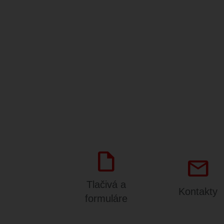
draft
mail
Tlačivá a
Kontakty
formuláre