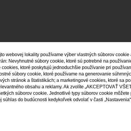
jto webovej lokality používame výber vlastných súborov cookie
strán: Nevyhnutné súbory cookie, ktoré sú potrebné na používan
né cookies, ktoré poskytujú jednoduchšie používanie pri používa
nostné súbory cookie, ktoré používame na generovanie súhrnný
ých stránok a štatistikách; a marketingové cookies, ktoré sa p
elevantného obsahu a reklamy. Ak zvolíte „AKCEPTOVAŤ VŠET
etkých súborov cookie. Jednotlivé typy súborov cookie môžete p
j súhlas do budúcnosti kedykoľvek odvolať v časti „Nastavenia“