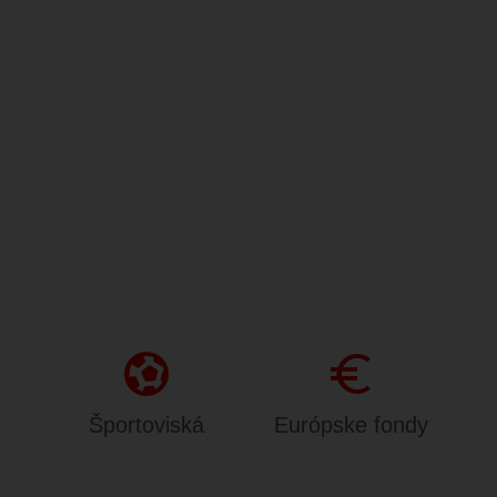
sports_and_outdoors
Euro
Športoviská
Európske fondy