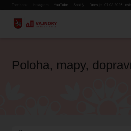
Skočiť
Facebook
Instagram
YouTube
Spotify
Dnes je
07.08.2026
, os
Hlavička
na
hlavný
obsah
Poloha, mapy, doprav