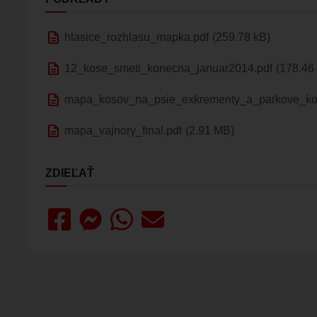
description
hlasice_rozhlasu_mapka.pdf
(259.78 kB)
description
12_kose_smeti_konecna_januar2014.pdf
(178.46
description
mapa_kosov_na_psie_exkrementy_a_parkove_ko
description
mapa_vajnory_final.pdf
(2.91 MB)
ZDIEĽAŤ