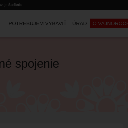
lavuje
Štefánia
POTREBUJEM VYBAVIŤ
ÚRAD
O VAJNOROC
né spojenie
ZASADNUTIA KOMISIÍ