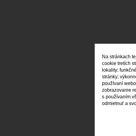
Na stránkach te
cookie tretích 
lokality; funkč
stránky; výkon
používaní webov
zobrazovanie r
s používaním vš
odmietnuť a svo