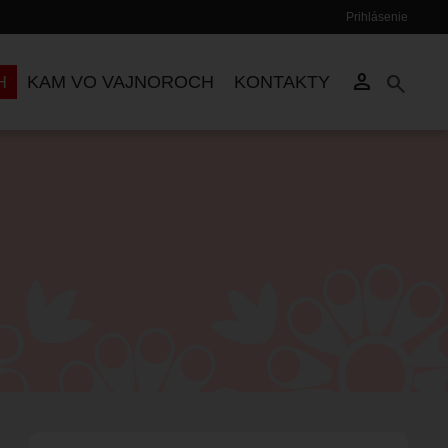
Prihlásenie
Používateľské
menu
person
search
H
KAM VO VAJNOROCH
KONTAKTY