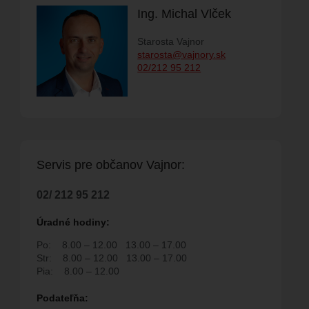
Ing. Michal Vlček
Starosta Vajnor
starosta@vajnory.sk
M PODUJATÍ
02/212 95 212
SPOLKY
ELŇA
FAKTÚRY
RODUKTY
Servis pre ob
č
anov Vajnor:
02/ 212 95 212
Úradné hodiny:
 SPOLOČNOSŤ
Po:
8.00 – 12.00
13.00 – 17.00
Str:
8.00 – 12.00
13.00 – 17.00
NA
Pia:
8.00 – 12.00
H POVOLENÍ NA
Podate
ľň
a: