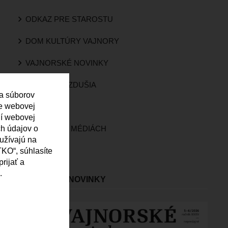
ODKAZ PRE STAROSTU
DOM KULTÚRY VAJNORY
VAJNORSKÉ NOVINKY
KVALITA OVZDUŠIA
 a súborov
ie webovej
KAMERY
ní webovej
ch údajov o
VAJNORY V MÉDIÁCH
oužívajú na
ROZHLAS
KO“, súhlasíte
rijať a
.
VAJNORSKÉ NOVINKY
Obrázok