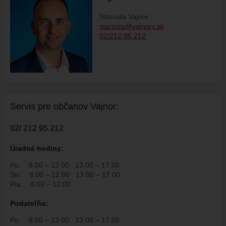
ÚRADNÁ TABUĽA
Starosta Vajnor
ZMLUVY, OBJEDNÁVKY, FAKTÚRY
starosta@vajnory.sk
EVIDENCIA PSOV
02/212 95 212
VZN
DOKUMENTY
ROZPOČET
ZÁVEREČNÝ ÚČET
Servis pre ob
č
anov Vajnor:
VAJNORSKÁ PODPORNÁ SPOLOČNOSŤ
PETÍCIE
02/ 212 95 212
PROTIPOŽIARNA OCHRANA
Úradné hodiny:
ZVEREJNENIE VYDANÝCH POVOLENÍ NA ROZKOPÁVKY
Po:
8.00 – 12.00
13.00 – 17.00
ROZVOJOVÉ LOKALITY
Str:
8.00 – 12.00
13.00 – 17.00
Pia:
8.00 – 12.00
EURÓPSKE FONDY
PARTICIPATÍVNY ROZPOČET
Podate
ľň
a:
O VAJNOROCH
Po:
8.00 – 12.00
13.00 – 17.00