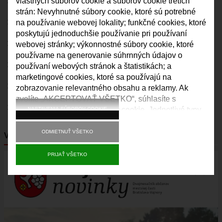
DOM KULTÚRY VAJNORY
vlastných súborov cookie a súborov cookie tretích
strán: Nevyhnutné súbory cookie, ktoré sú potrebné
ŠPORT
VAJNORSKÉ NOVINKY
na používanie webovej lokality; funkčné cookies, ktoré
FK VAJNORY
poskytujú jednoduchšie používanie pri používaní
KVALITA OVZDUŠIA
HK VAJNORY
webovej stránky; výkonnostné súbory cookie, ktoré
používame na generovanie súhrnných údajov o
ŠK VAJNORY
KAMERY
používaní webových stránok a štatistikách; a
DOM KULTÚRY VAJNORY
marketingové cookies, ktoré sa používajú na
VAJNORY V MÉDIÁCH
zobrazovanie relevantného obsahu a reklamy. Ak
ĽUDOVÝ DOM
zvolíte „AKCEPTOVAŤ VŠETKO“, súhlasíte s
DOM SMÚTKU
ROZHLAS
používaním všetkých súborov cookie. Jednotlivé typy
NASTAVENIA SÚBOROV COOKIE
DRUŽBA
súborov cookie môžete prijať a odmietnuť a svoj
súhlas do budúcnosti kedykoľvek odvolať v časti
ODMIETNUŤ VŠETKO
VAJNORSKÉ NOVINKY
MAPY
„Nastavenia“.
ULICE VO VAJNOROCH
PRIJAŤ VŠETKO
Obrázok
KAM VO VAJNOROCH
VAJNORSKÝ ĽUDOVÝ DOM
CYKLOTRASA JURAVA
VAJNORSKÉ RYBNÍKY