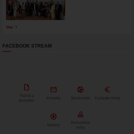
Viac
FACEBOOK STREAM
draft
mail
sports_and_outdoors
Euro
Tlačivá a
Kontakty
Športoviská
Európske fondy
formuláre
how_to_vote
Camera
Komunálne
Kamery
voľby