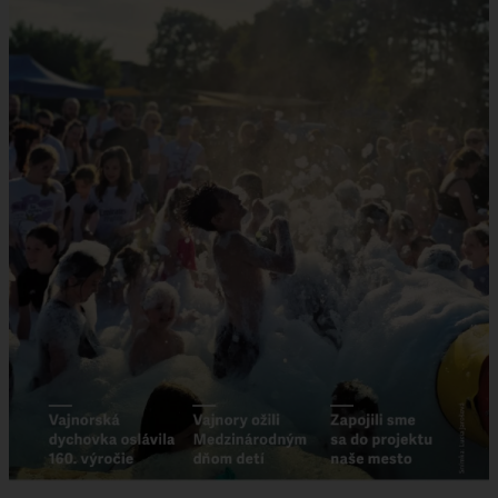
VAJNORSKÉ JAZERÁ
VAJNORSKÉ VINOHRADY
KONTAKTY
STAROSTA
REFERÁTY