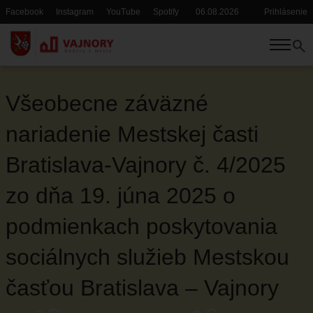
Skočiť
Facebook
Instagram
YouTube
Spotify
06.08.2026
Prihlásenie
Hlavička
Používate
na
menu
hlavný
search
obsah
POTREBUJEM VYBAVIŤ
TRVALÝ A PRECHODNÝ POBYT
Všeobecne záväzné
SÚPISNÉ A ORIENTAČNÉ ČÍSLA
nariadenie Mestskej časti
SOCIÁLNE SLUŽBY
POPLATKY, DANE
Bratislava-Vajnory č. 4/2025
OSVEDČOVANIE
zo dňa 19. júna 2025 o
MATRIKA
STAVEBNÉ ODDELENIE
podmienkach poskytovania
DOPRAVA
sociálnych služieb Mestskou
KULTÚRA A ŠPORT
časťou Bratislava – Vajnory
RYBÁRSKY LÍSTOK, POVOLENIE NA VJAZD
SLOBODNÝ PRÍSTUP K INFORMÁCIÁM