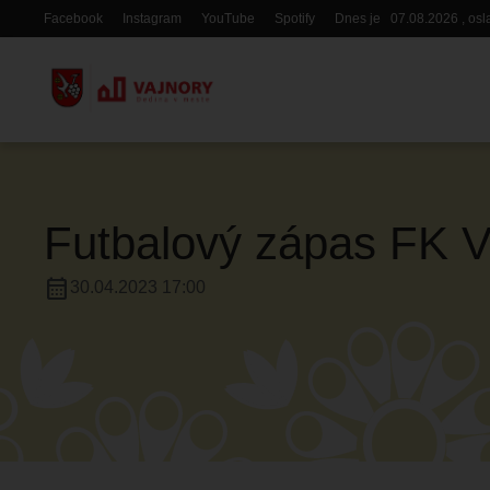
Skočiť
Facebook
Instagram
YouTube
Spotify
Dnes je
07.08.2026
, os
Hlavička
na
hlavný
obsah
Futbalový zápas FK Va
calendar_month
30.04.2023 17:00