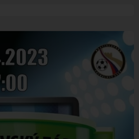
HARMONOGRA
KNIŽNICA
ZDRUŽENIA A 
ÚRADNÁ TABUĽA
KERAMICKÁ DI
ZMLUVY, OBJEDNÁVKY, 
VAJNORSKÉ P
EVIDENCIA PSOV
VZN
FK VAJNORY
DOKUMENTY
HK VAJNORY
ROZPOČET
ŠK VAJNORY
ZÁVEREČNÝ ÚČET
VAJNORSKÁ PODPORNÁ
PETÍCIE
PROTIPOŽIARNA OCHRA
ZVEREJNENIE VYDANÝC
ROZKOPÁVKY