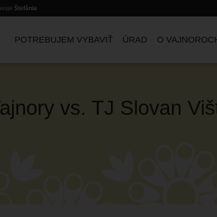
lavuje
Štefánia
POTREBUJEM VYBAVIŤ
ÚRAD
O VAJNOROC
jnory vs. TJ Slovan Viš
ZASADNUTIA KOMISIÍ