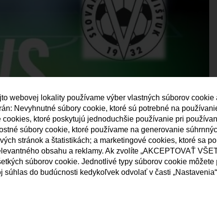
jto webovej lokality používame výber vlastných súborov cookie
strán: Nevyhnutné súbory cookie, ktoré sú potrebné na používan
né cookies, ktoré poskytujú jednoduchšie používanie pri používa
nostné súbory cookie, ktoré používame na generovanie súhrnný
ých stránok a štatistikách; a marketingové cookies, ktoré sa p
elevantného obsahu a reklamy. Ak zvolíte „AKCEPTOVAŤ VŠET
etkých súborov cookie. Jednotlivé typy súborov cookie môžete p
j súhlas do budúcnosti kedykoľvek odvolať v časti „Nastavenia“