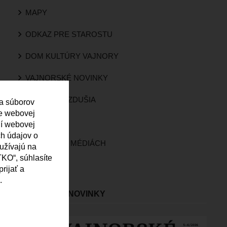
MAPY
ODKAZ PRE STAROSTU
DOM KULTÚRY VAJNORY
VAJNORSKÉ NOVINKY
KVALITA OVZDUŠIA
 a súborov
ie webovej
KAMERY
ní webovej
ch údajov o
VAJNORY V MÉDIÁCH
oužívajú na
KO“, súhlasíte
ROZHLAS
rijať a
.
VAJNORSKÉ NOVINKY
Obrázok