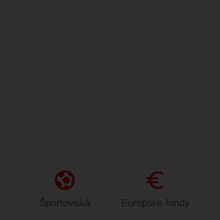
sports_and_outdoors
Euro
Športoviská
Európske fondy