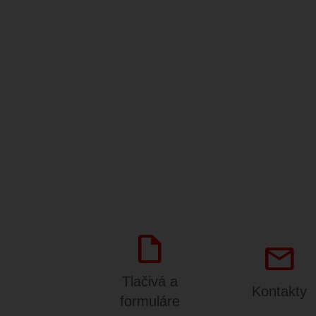
draft
mail
Tlačivá a
Kontakty
formuláre