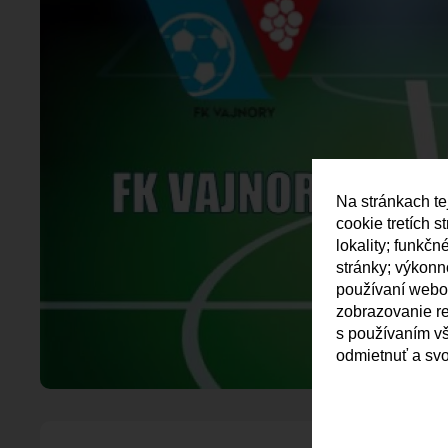
Na stránkach te
cookie tretích 
lokality; funkč
stránky; výkon
používaní webov
zobrazovanie r
s používaním vš
odmietnuť a svo