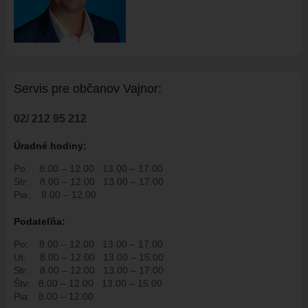
HISTÓRIA VAJNOR
VAJNORY V MÉDIÁCH
AKTUALITY
VAJNORSKÉ NOVINKY
Servis pre ob
č
anov Vajnor:
FOTOGALÉRIA
ROZHLAS
02/ 212 95 212
ŠKOLSTVO - ŠKOLY
Úradné hodiny:
ZARIADENIE PRE SENIOROV "OPATRÍME VÁS"
Po:
8.00 – 12.00
13.00 – 17.00
Str:
8.00 – 12.00
13.00 – 17.00
ŠPECIALIZOVANÉ ZARIADENIE PRE SENIOROV (ALVIANO)
Pia:
8.00 – 12.00
KULTÚRA
Podate
ľň
a:
HARMONOGRAM PODUJATÍ
KNIŽNICA
Po:
8.00 – 12.00
13.00 – 17.00
Ut:
8.00 – 12.00
13.00 – 15.00
ZDRUŽENIA A SPOLKY
Str:
8.00 – 12.00
13.00 – 17.00
Štv:
8.00 – 12.00
13.00 – 15.00
KERAMICKÁ DIELŇA
Pia:
8.00 – 12.00
VAJNORSKÉ PRODUKTY