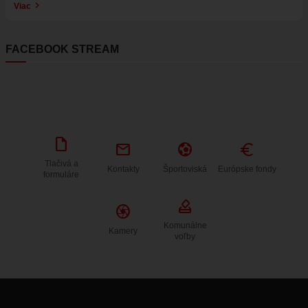
Viac
FACEBOOK STREAM
draft
mail
sports_and_outdoors
Euro
Tlačivá a
Kontakty
Športoviská
Európske fondy
formuláre
how_to_vote
Camera
Komunálne
Kamery
voľby