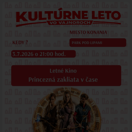
ÚRAD
STAROSTA
ZÁSTUPKYŇA STAROSTU
POSLANCI
MIESTNE ZASTUPITEĽSTVO
KOMISIE
ZASADNUTIA KOMISIÍ
KONTROLÓR
MIESTNA RADA
ŠTRUKTÚRA MIÚ
ZBERNÉ MIESTO
VOĽBY DO ORGÁNOV ÚZEMNEJ SAMOSPRÁVY
REFERENDUM
OTVORENÁ SAMOSPRÁVA