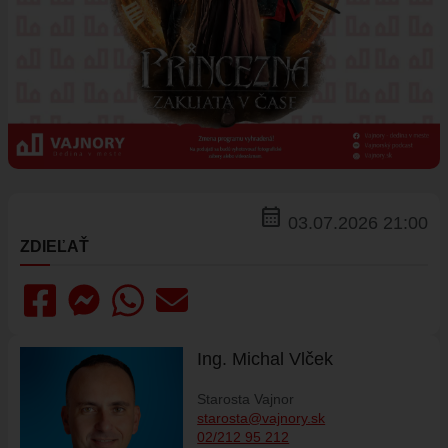
ÚRADNÁ TABUĽA
ZMLUVY, OBJEDNÁVKY, FAKTÚRY
EVIDENCIA PSOV
VZN
DOKUMENTY
ROZPOČET
ZÁVEREČNÝ ÚČET
calendar_month
VAJNORSKÁ PODPORNÁ SPOLOČNOSŤ
03.07.2026 21:00
PETÍCIE
ZDIEĽAŤ
PROTIPOŽIARNA OCHRANA
ZVEREJNENIE VYDANÝCH POVOLENÍ NA ROZKOPÁVKY
ROZVOJOVÉ LOKALITY
Ing. Michal Vlček
EURÓPSKE FONDY
PARTICIPATÍVNY ROZPOČET
Starosta Vajnor
starosta@vajnory.sk
O VAJNOROCH
02/212 95 212