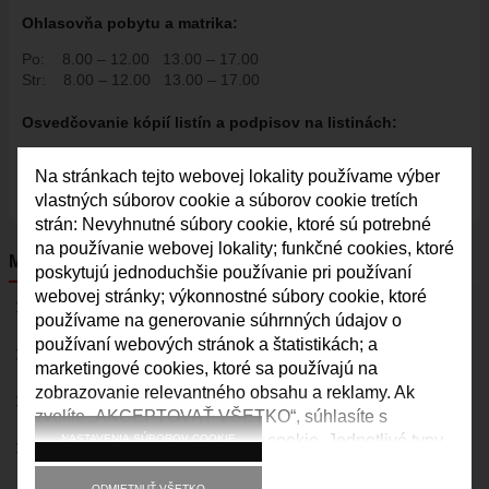
Ohlasovňa pobytu a matrika:
ŠPORT
Po:
8.00 – 12.00
13.00 – 17.00
FK VAJNORY
Str:
8.00 – 12.00
13.00 – 17.00
HK VAJNORY
Osvedčovanie kópií listín a podpisov na listinách:
ŠK VAJNORY
Po:
8.00 – 12.00
13.00 – 17.00
DOM KULTÚRY VAJNORY
Na stránkach tejto webovej lokality používame výber
Str:
8.00 – 12.00
13.00 – 17.00
ĽUDOVÝ DOM
Pia:
8.00 – 12.00
vlastných súborov cookie a súborov cookie tretích
strán: Nevyhnutné súbory cookie, ktoré sú potrebné
DOM SMÚTKU
na používanie webovej lokality; funkčné cookies, ktoré
MENU
DRUŽBA
poskytujú jednoduchšie používanie pri používaní
webovej stránky; výkonnostné súbory cookie, ktoré
MAPY
MAPY
používame na generovanie súhrnných údajov o
ULICE VO VAJNOROCH
používaní webových stránok a štatistikách; a
ODKAZ PRE STAROSTU
marketingové cookies, ktoré sa používajú na
KAM VO VAJNOROCH
zobrazovanie relevantného obsahu a reklamy. Ak
DOM KULTÚRY VAJNORY
VAJNORSKÝ ĽUDOVÝ DOM
zvolíte „AKCEPTOVAŤ VŠETKO“, súhlasíte s
CYKLOTRASA JURAVA
používaním všetkých súborov cookie. Jednotlivé typy
NASTAVENIA SÚBOROV COOKIE
VAJNORSKÉ NOVINKY
súborov cookie môžete prijať a odmietnuť a svoj
VAJNORSKÉ RYBNÍKY
súhlas do budúcnosti kedykoľvek odvolať v časti
ODMIETNUŤ VŠETKO