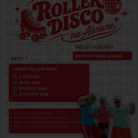
ÚRAD
STAROSTA
ZÁSTUPKYŇA STAROSTU
POSLANCI
MIESTNE ZASTUPITEĽSTVO
KOMISIE
ZASADNUTIA KOMISIÍ
KONTROLÓR
MIESTNA RADA
ŠTRUKTÚRA MIÚ
ZBERNÉ MIESTO
VOĽBY DO ORGÁNOV ÚZEMNEJ SAMOSPRÁVY
REFERENDUM
OTVORENÁ SAMOSPRÁVA