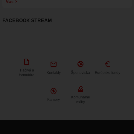
Viac
FACEBOOK STREAM
draft
mail
sports_and_outdoors
Euro
Tlačivá a
Kontakty
Športoviská
Európske fondy
formuláre
how_to_vote
Camera
Komunálne
Kamery
voľby