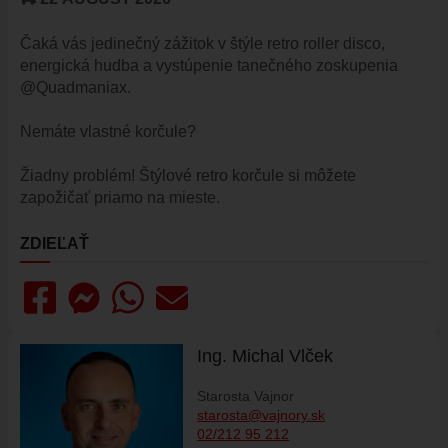
HISTÓRIA VAJNOR
Čaká vás jedinečný zážitok v štýle retro roller disco,
VAJNORY V MÉDIÁCH
energická hudba a vystúpenie tanečného zoskupenia
AKTUALITY
@Quadmaniax.
VAJNORSKÉ NOVINKY
Nemáte vlastné korčule?
FOTOGALÉRIA
ROZHLAS
Žiadny problém! Štýlové retro korčule si môžete
zapožičať priamo na mieste.
ŠKOLSTVO - ŠKOLY
ZARIADENIE PRE SENIOROV "OPATRÍME VÁS"
ZDIEĽAŤ
ŠPECIALIZOVANÉ ZARIADENIE PRE SENIOROV (ALVIANO)
KULTÚRA
HARMONOGRAM PODUJATÍ
Ing. Michal Vlček
KNIŽNICA
ZDRUŽENIA A SPOLKY
Starosta Vajnor
KERAMICKÁ DIELŇA
starosta@vajnory.sk
02/212 95 212
VAJNORSKÉ PRODUKTY