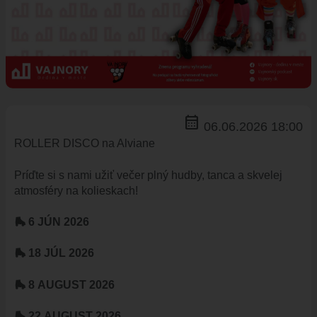
ÚRADNÁ TABUĽA
ZMLUVY, OBJEDNÁVKY, FAKTÚRY
EVIDENCIA PSOV
VZN
DOKUMENTY
ROZPOČET
calendar_month
06.06.2026 18:00
ZÁVEREČNÝ ÚČET
ROLLER DISCO na Alviane
VAJNORSKÁ PODPORNÁ SPOLOČNOSŤ
PETÍCIE
Príďte si s nami užiť večer plný hudby, tanca a skvelej
atmosféry na kolieskach!
PROTIPOŽIARNA OCHRANA
ZVEREJNENIE VYDANÝCH POVOLENÍ NA ROZKOPÁVKY
🛼 6 JÚN 2026
ROZVOJOVÉ LOKALITY
🛼 18 JÚL 2026
EURÓPSKE FONDY
PARTICIPATÍVNY ROZPOČET
🛼 8 AUGUST 2026
O VAJNOROCH
🛼 22 AUGUST 2026