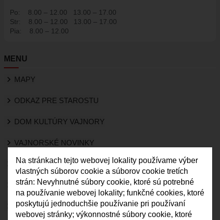
HISTÓRIA VAJNOR
Po:
8.00 – 12.00
13.00 – 17.00
Str:
8.00 – 12.00
13.00 – 17.00
VAJNORY V MÉDIÁCH
Pia:
8.00 – 12.00
AKTUALITY
VAJNORSKÉ NOVINKY
MENU
FOTOGALÉRIA
MAPY
ROZHLAS
ŠKOLSTVO - ŠKOLY
ODKAZ PRE STAROSTU
ZARIADENIE PRE SENIOROV "OPATRÍME VÁS"
DOM KULTÚRY VAJNORY
ŠPECIALIZOVANÉ ZARIADENIE PRE SENIOROV (ALVIANO)
VAJNORSKÉ NOVINKY
KULTÚRA
HARMONOGRAM PODUJATÍ
Na stránkach tejto webovej lokality používame výber
KVALITA OVZDUŠIA
vlastných súborov cookie a súborov cookie tretích
KNIŽNICA
strán: Nevyhnutné súbory cookie, ktoré sú potrebné
KAMERY
ZDRUŽENIA A SPOLKY
na používanie webovej lokality; funkčné cookies, ktoré
poskytujú jednoduchšie používanie pri používaní
KERAMICKÁ DIELŇA
VAJNORY V MÉDIÁCH
webovej stránky; výkonnostné súbory cookie, ktoré
VAJNORSKÉ PRODUKTY