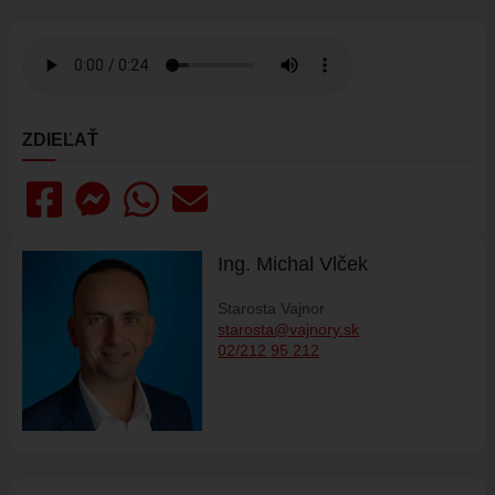
ÚRAD
STAROSTA
ZÁSTUPKYŇA STAROSTU
POSLANCI
ZDIEĽAŤ
MIESTNE ZASTUPITEĽSTVO
KOMISIE
ZASADNUTIA KOMISIÍ
Ing. Michal Vlček
KONTROLÓR
MIESTNA RADA
Starosta Vajnor
starosta@vajnory.sk
ŠTRUKTÚRA MIÚ
02/212 95 212
ZBERNÉ MIESTO
VOĽBY DO ORGÁNOV ÚZEMNEJ SAMOSPRÁVY
REFERENDUM
OTVORENÁ SAMOSPRÁVA