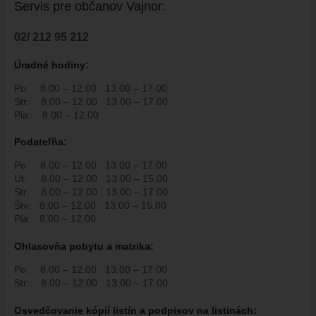
ÚRADNÁ TABUĽA
Servis pre ob
č
anov Vajnor:
ZMLUVY, OBJEDNÁVKY, FAKTÚRY
02/ 212 95 212
EVIDENCIA PSOV
Úradné hodiny:
VZN
DOKUMENTY
Po:
8.00 – 12.00
13.00 – 17.00
Str:
8.00 – 12.00
13.00 – 17.00
ROZPOČET
Pia:
8.00 – 12.00
ZÁVEREČNÝ ÚČET
Podate
ľň
a:
VAJNORSKÁ PODPORNÁ SPOLOČNOSŤ
Po:
8.00 – 12.00
13.00 – 17.00
PETÍCIE
Ut:
8.00 – 12.00
13.00 – 15.00
Str:
8.00 – 12.00
13.00 – 17.00
PROTIPOŽIARNA OCHRANA
Štv:
8.00 – 12.00
13.00 – 15.00
ZVEREJNENIE VYDANÝCH POVOLENÍ NA ROZKOPÁVKY
Pia:
8.00 – 12.00
ROZVOJOVÉ LOKALITY
Ohlasovňa pobytu a matrika:
EURÓPSKE FONDY
Po:
8.00 – 12.00
13.00 – 17.00
PARTICIPATÍVNY ROZPOČET
Str:
8.00 – 12.00
13.00 – 17.00
O VAJNOROCH
Osvedčovanie kópií listín a podpisov na listinách: