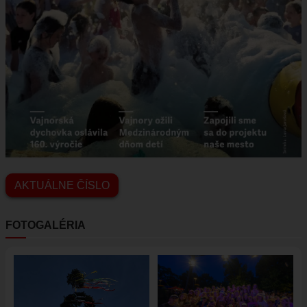
VAJNORSKÉ JAZERÁ
VAJNORSKÉ VINOHRADY
KONTAKTY
STAROSTA
REFERÁTY
AKTUÁLNE ČÍSLO
FOTOGALÉRIA
Obrázok
Obrázok