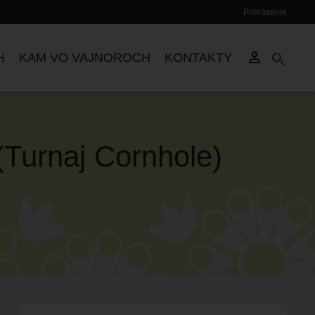
Prihlásenie
Používateľské
menu
person
search
H
KAM VO VAJNOROCH
KONTAKTY
(Turnaj Cornhole)