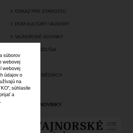
ODKAZ PRE STAROSTU
DOM KULTÚRY VAJNORY
VAJNORSKÉ NOVINKY
KVALITA OVZDUŠIA
 a súborov
ie webovej
KAMERY
ní webovej
ch údajov o
VAJNORY V MÉDIÁCH
oužívajú na
ROZHLAS
KO“, súhlasíte
rijať a
.
VAJNORSKÉ NOVINKY
Obrázok