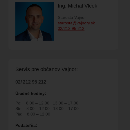
Ing. Michal Vlček
Starosta Vajnor
starosta@vajnory.sk
M PODUJATÍ
02/212 95 212
SPOLKY
ELŇA
FAKTÚRY
RODUKTY
Servis pre ob
č
anov Vajnor:
02/ 212 95 212
Úradné hodiny:
 SPOLOČNOSŤ
Po:
8.00 – 12.00
13.00 – 17.00
Str:
8.00 – 12.00
13.00 – 17.00
NA
Pia:
8.00 – 12.00
H POVOLENÍ NA
Podate
ľň
a: