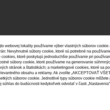
jto webovej lokality používame výber vlastných súborov cookie
strán: Nevyhnutné súbory cookie, ktoré sú potrebné na používan
né cookies, ktoré poskytujú jednoduchšie používanie pri používa
nostné súbory cookie, ktoré používame na generovanie súhrnný
ých stránok a štatistikách; a marketingové cookies, ktoré sa p
elevantného obsahu a reklamy. Ak zvolíte „AKCEPTOVAŤ VŠET
etkých súborov cookie. Jednotlivé typy súborov cookie môžete p
j súhlas do budúcnosti kedykoľvek odvolať v časti „Nastavenia“