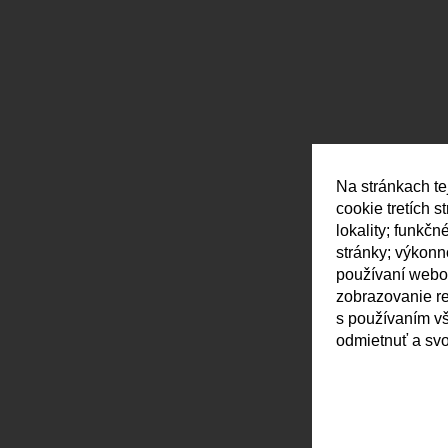
Na stránkach te
cookie tretích 
lokality; funkč
stránky; výkon
používaní webov
zobrazovanie r
s používaním vš
odmietnuť a svo