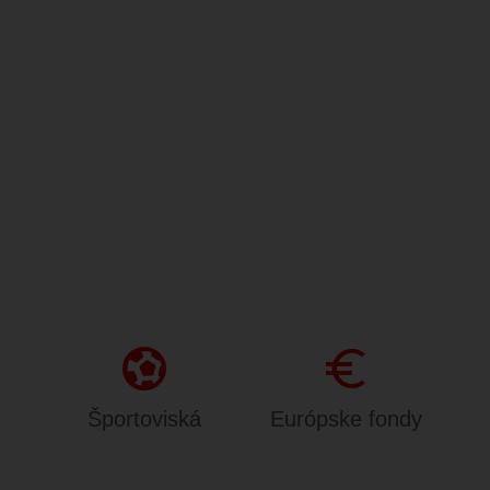
sports_and_outdoors
Euro
Športoviská
Európske fondy