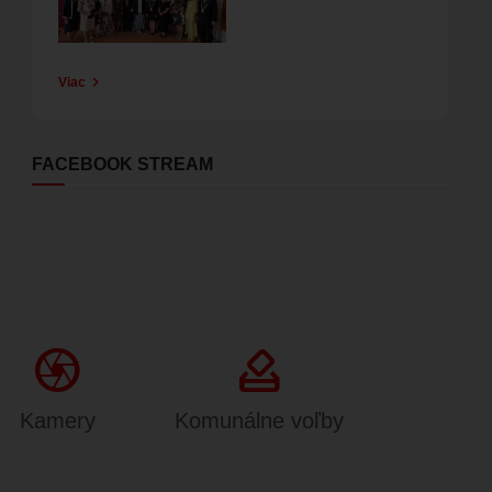
Viac
FACEBOOK STREAM
Camera
how_to_vote
Kamery
Komunálne voľby