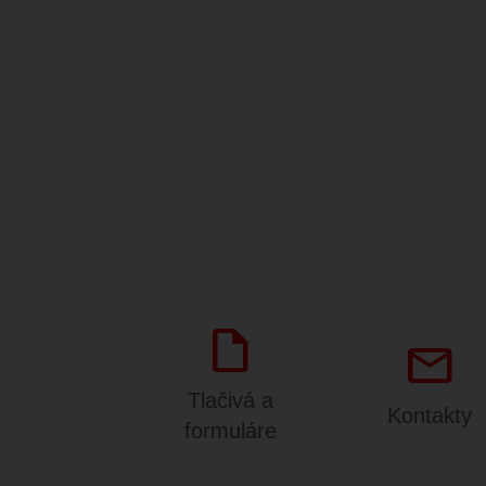
draft
mail
Tlačivá a
Kontakty
formuláre