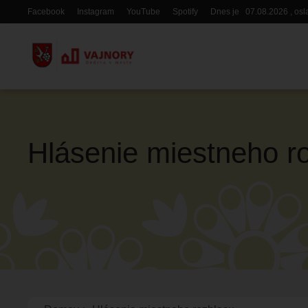
Skočiť
Facebook
Instagram
YouTube
Spotify
Dnes je
07.08.2026
, os
Hlavička
na
hlavný
obsah
Hlásenie miestneho ro