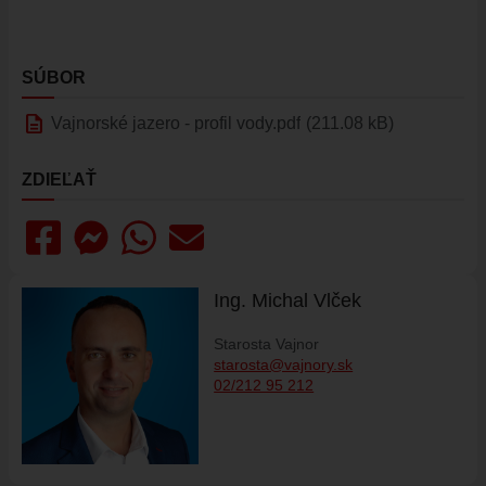
ŠPORT
FK VAJNORY
SÚBOR
HK VAJNORY
description
Vajnorské jazero - profil vody.pdf
(211.08 kB)
ŠK VAJNORY
DOM KULTÚRY VAJNORY
ZDIEĽAŤ
ĽUDOVÝ DOM
DOM SMÚTKU
DRUŽBA
MAPY
Ing. Michal Vlček
ULICE VO VAJNOROCH
Starosta Vajnor
starosta@vajnory.sk
KAM VO VAJNOROCH
02/212 95 212
VAJNORSKÝ ĽUDOVÝ DOM
CYKLOTRASA JURAVA
VAJNORSKÉ RYBNÍKY