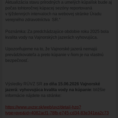
Aktualizácia stavu prírodných a umelých kúpalísk bude aj
HISTÓRIA VAJNOR
počas tohtoročnej kúpacej sezóny reportovaná
VAJNORY V MÉDIÁCH
v týždenných intervaloch na webovej stránke Úradu
verejného zdravotníctva SR.“
AKTUALITY
VAJNORSKÉ NOVINKY
Poznámka: Za predchádzajúce obdobie roku 2025 bola
FOTOGALÉRIA
kvalita vody na Vajnorských jazerách vyhovujúca.
ROZHLAS
Upozorňujeme na to, že Vajnorské jazerá nemajú
ŠKOLSTVO - ŠKOLY
prevádzkovateľa a preto kúpanie v ňom je na vlastnú
bezpečnosť.
ZARIADENIE PRE SENIOROV "OPATRÍME VÁS"
ŠPECIALIZOVANÉ ZARIADENIE PRE SENIOROV (ALVIANO)
KULTÚRA
Výsledky RÚVZ SR
zo dňa 15.06.2026
Vajnorské
HARMONOGRAM PODUJATÍ
jazerá:
vyhovujúca kvalita vody na kúpanie
: bližšie
KNIŽNICA
informácie nájdete na stránke:
ZDRUŽENIA A SPOLKY
https://www.uvzsr.sk/web/uvz/detail-hzp?
KERAMICKÁ DIELŇA
type=pvp&id=4082acf1-78fb-e745-cd34-83e341ea2c73
VAJNORSKÉ PRODUKTY