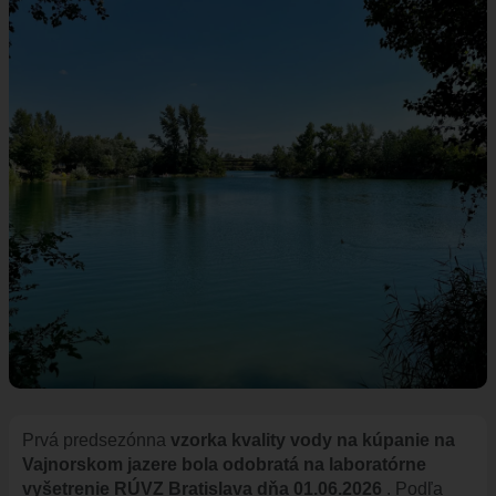
ÚRAD
STAROSTA
ZÁSTUPKYŇA STAROSTU
POSLANCI
MIESTNE ZASTUPITEĽSTVO
KOMISIE
ZASADNUTIA KOMISIÍ
KONTROLÓR
MIESTNA RADA
ŠTRUKTÚRA MIÚ
ZBERNÉ MIESTO
VOĽBY DO ORGÁNOV ÚZEMNEJ SAMOSPRÁVY
REFERENDUM
Prvá predsezónna
vzorka kvality vody na kúpanie na
Vajnorskom jazere
bola odobratá na laboratórne
OTVORENÁ SAMOSPRÁVA
vyšetrenie RÚVZ Bratislava dňa 01.06.2026
. Podľa