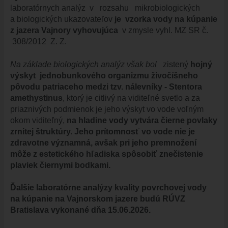
ÚRADNÁ TABUĽA
laboratórnych analýz v rozsahu mikrobiologických
ZMLUVY, OBJEDNÁVKY, FAKTÚRY
a biologických ukazovateľov
je vzorka vody na kúpanie
z jazera Vajnory vyhovujúca
v zmysle vyhl. MZ SR č.
EVIDENCIA PSOV
308/2012 Z. Z.
VZN
DOKUMENTY
Na základe biologických analýz však bol
zistený
hojný
výskyt jednobunkového organizmu živočíšneho
ROZPOČET
pôvodu patriaceho medzi tzv. nálevníky - Stentora
ZÁVEREČNÝ ÚČET
amethystinus
, ktorý je citlivý na viditeľné svetlo a za
priaznivých podmienok je jeho výskyt vo vode voľným
VAJNORSKÁ PODPORNÁ SPOLOČNOSŤ
okom viditeľný,
na hladine vody vytvára čierne povlaky
PETÍCIE
zrnitej štruktúry. Jeho prítomnosť vo vode nie je
PROTIPOŽIARNA OCHRANA
zdravotne významná, avšak pri jeho premnožení
môže z estetického hľadiska spôsobiť znečistenie
ZVEREJNENIE VYDANÝCH POVOLENÍ NA ROZKOPÁVKY
plaviek čiernymi bodkami.
ROZVOJOVÉ LOKALITY
EURÓPSKE FONDY
Ďalšie laboratórne analýzy kvality povrchovej vody
na kúpanie na Vajnorskom jazere budú RÚVZ
PARTICIPATÍVNY ROZPOČET
Bratislava vykonané dňa 15.06.2026.
O VAJNOROCH