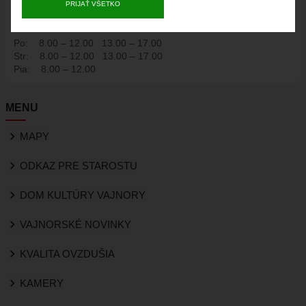
PRIJAŤ VŠETKO
Osvedčovanie kópií listín a podpisov na listinách:
Po:
8.00 – 12.00
13.00 – 17.00
Str:
8.00 – 12.00
13.00 – 17.00
Pia:
8.00 – 12.00
MENU
MAPY
ODKAZ PRE STAROSTU
DOM KULTÚRY VAJNORY
VAJNORSKÉ NOVINKY
KVALITA OVZDUŠIA
KAMERY