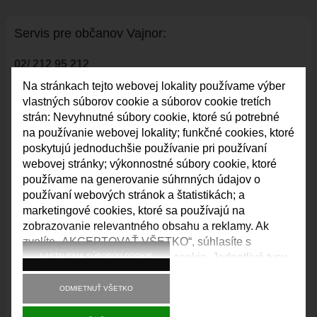
VAJNORSKÉ JAZERÁ
Servis pre ob
č
anov Vajnor:
VAJNORSKÉ VINOHRADY
KONTAKTY
02/ 212 95 212
STAROSTA
Na stránkach tejto webovej lokality používame výber
Úradné hodiny:
vlastných súborov cookie a súborov cookie tretích
REFERÁTY
Po:
8.00 – 12.00
13.00 – 17.00
strán: Nevyhnutné súbory cookie, ktoré sú potrebné
Str:
8.00 – 12.00
13.00 – 17.00
na používanie webovej lokality; funkčné cookies, ktoré
Pia:
8.00 – 12.00
poskytujú jednoduchšie používanie pri používaní
webovej stránky; výkonnostné súbory cookie, ktoré
Podate
ľň
a:
používame na generovanie súhrnných údajov o
Po:
8.00 – 12.00
13.00 – 17.00
používaní webových stránok a štatistikách; a
Ut:
8.00 – 12.00
13.00 – 15.00
marketingové cookies, ktoré sa používajú na
Str:
8.00 – 12.00
13.00 – 17.00
zobrazovanie relevantného obsahu a reklamy. Ak
Štv:
8.00 – 12.00
13.00 – 15.00
zvolíte „AKCEPTOVAŤ VŠETKO“, súhlasíte s
Pia:
8.00 – 12.00
používaním všetkých súborov cookie. Jednotlivé typy
NASTAVENIA SÚBOROV COOKIE
súborov cookie môžete prijať a odmietnuť a svoj
Ohlasovňa pobytu a matrika:
súhlas do budúcnosti kedykoľvek odvolať v časti
ODMIETNUŤ VŠETKO
Po:
8.00 – 12.00
13.00 – 17.00
„Nastavenia“.
Str:
8.00 – 12.00
13.00 – 17.00