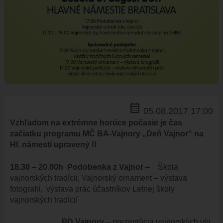
ÚRADNÁ TABUĽA
ZMLUVY, OBJEDNÁVKY, FAKTÚRY
EVIDENCIA PSOV
VZN
DOKUMENTY
ROZPOČET
ZÁVEREČNÝ ÚČET
calendar_month
VAJNORSKÁ PODPORNÁ SPOLOČNOSŤ
05.08.2017 17:00
PETÍCIE
Vzhľadom na extrémne horúce počasie je čas
začiatku programu MČ BA-Vajnory „Deň Vajnor“ na
PROTIPOŽIARNA OCHRANA
Hl. námestí upravený !!
ZVEREJNENIE VYDANÝCH POVOLENÍ NA ROZKOPÁVKY
ROZVOJOVÉ LOKALITY
18.30 – 20.00h Podobenka z Vajnor
– Škola
vajnorských tradícii, Vajnorský ornament – výstava
EURÓPSKE FONDY
fotografií, výstava prác účastníkov Letnej školy
PARTICIPATÍVNY ROZPOČET
vajnorských tradícií
O VAJNOROCH
PD Vajnory
– prezentácia vajnorských vín