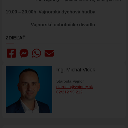
HISTÓRIA VAJNOR
19.00 – 20.00h
Vajnorská dychová hudba
VAJNORY V MÉDIÁCH
AKTUALITY
Vajnorské ochotnícke divadlo
VAJNORSKÉ NOVINKY
ZDIEĽAŤ
FOTOGALÉRIA
ROZHLAS
ŠKOLSTVO - ŠKOLY
ZARIADENIE PRE SENIOROV "OPATRÍME VÁS"
Ing. Michal Vlček
ŠPECIALIZOVANÉ ZARIADENIE PRE SENIOROV (ALVIANO)
Starosta Vajnor
KULTÚRA
starosta@vajnory.sk
02/212 95 212
HARMONOGRAM PODUJATÍ
KNIŽNICA
ZDRUŽENIA A SPOLKY
KERAMICKÁ DIELŇA
VAJNORSKÉ PRODUKTY