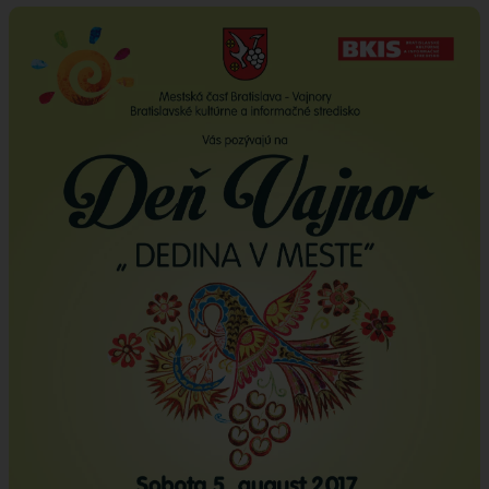
ÚRAD
STAROSTA
ZÁSTUPKYŇA STAROSTU
POSLANCI
MIESTNE ZASTUPITEĽSTVO
KOMISIE
ZASADNUTIA KOMISIÍ
KONTROLÓR
MIESTNA RADA
ŠTRUKTÚRA MIÚ
ZBERNÉ MIESTO
VOĽBY DO ORGÁNOV ÚZEMNEJ SAMOSPRÁVY
REFERENDUM
OTVORENÁ SAMOSPRÁVA