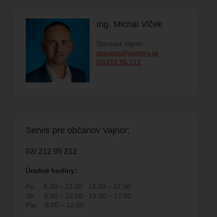
Ing. Michal Vlček
M PODUJATÍ
Starosta Vajnor
starosta@vajnory.sk
02/212 95 212
SPOLKY
ELŇA
FAKTÚRY
RODUKTY
Servis pre ob
č
anov Vajnor:
02/ 212 95 212
 SPOLOČNOSŤ
Úradné hodiny:
NA
Po:
8.00 – 12.00
13.00 – 17.00
Str:
8.00 – 12.00
13.00 – 17.00
H POVOLENÍ NA
Pia:
8.00 – 12.00