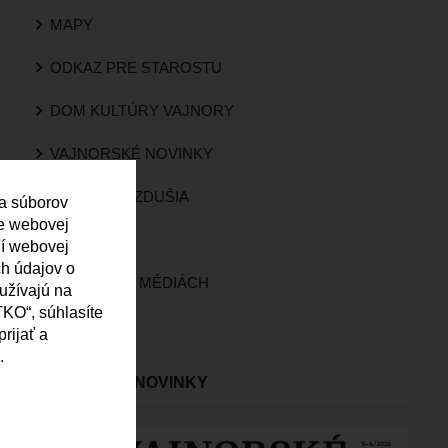
MAPY
ODKAZ PRE STAROSTU
DOM KULTÚRY VAJNORY
VAJNORSKÉ NOVINKY
KVALITA OVZDUŠIA
 a súborov
ie webovej
KAMERY
ní webovej
ch údajov o
VAJNORY V MÉDIÁCH
oužívajú na
KO“, súhlasíte
ROZHLAS
rijať a
.
VAJNORSKÉ NOVINKY
Obrázok