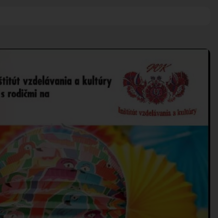
HARMONOGRA
KNIŽNICA
ZDRUŽENIA A 
ÚRADNÁ TABUĽA
KERAMICKÁ DI
ZMLUVY, OBJEDNÁVKY, 
VAJNORSKÉ P
EVIDENCIA PSOV
VZN
FK VAJNORY
DOKUMENTY
HK VAJNORY
ROZPOČET
ŠK VAJNORY
ZÁVEREČNÝ ÚČET
VAJNORSKÁ PODPORNÁ
PETÍCIE
PROTIPOŽIARNA OCHRA
ZVEREJNENIE VYDANÝC
ROZKOPÁVKY