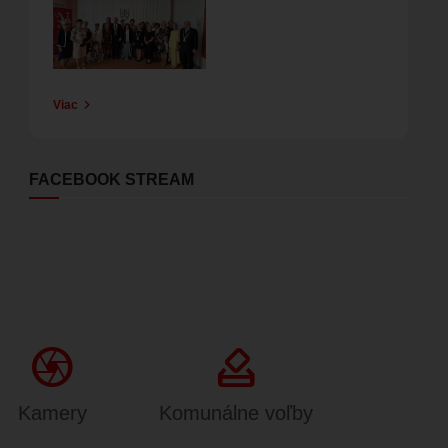
Viac
FACEBOOK STREAM
Camera
how_to_vote
Kamery
Komunálne voľby