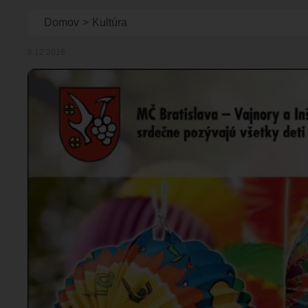
Omrvinka
Domov
Kultúra
6.12.2016