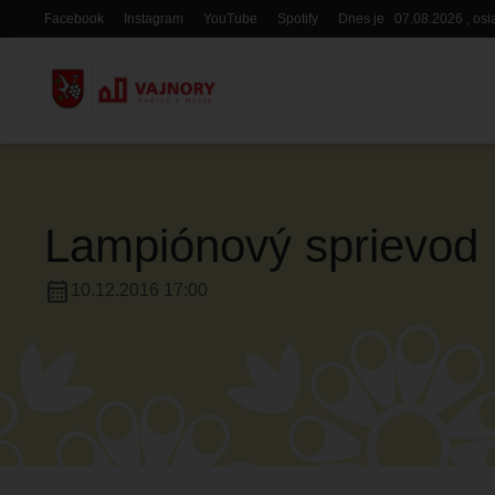
Skočiť
Facebook
Instagram
YouTube
Spotify
Dnes je
07.08.2026
, os
Hlavička
na
hlavný
obsah
Lampiónový sprievod
calendar_month
10.12.2016 17:00