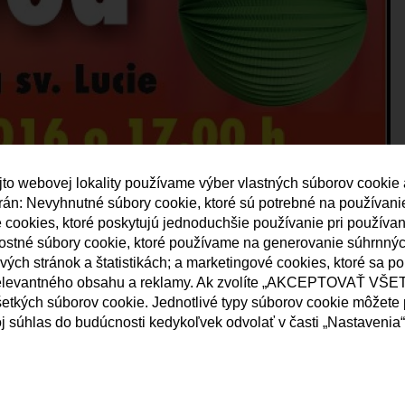
jto webovej lokality používame výber vlastných súborov cookie
strán: Nevyhnutné súbory cookie, ktoré sú potrebné na používan
né cookies, ktoré poskytujú jednoduchšie používanie pri používa
nostné súbory cookie, ktoré používame na generovanie súhrnný
ých stránok a štatistikách; a marketingové cookies, ktoré sa p
elevantného obsahu a reklamy. Ak zvolíte „AKCEPTOVAŤ VŠET
etkých súborov cookie. Jednotlivé typy súborov cookie môžete p
j súhlas do budúcnosti kedykoľvek odvolať v časti „Nastavenia“