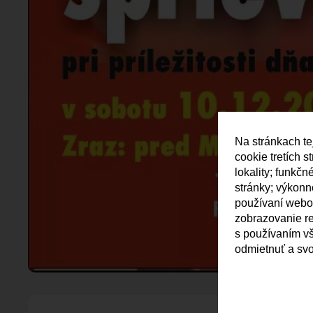
Na stránkach te
cookie tretích 
lokality; funkč
stránky; výkon
používaní webov
zobrazovanie r
s používaním vš
odmietnuť a svo