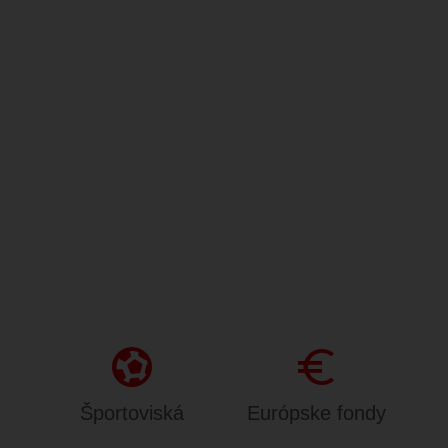
sports_and_outdoors
Euro
Športoviská
Európske fondy