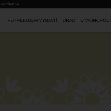
lavuje
Štefánia
POTREBUJEM VYBAVIŤ
ÚRAD
O VAJNOROC
ZASADNUTIA KOMISIÍ