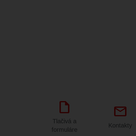
draft
mail
Tlačivá a
Kontakty
formuláre