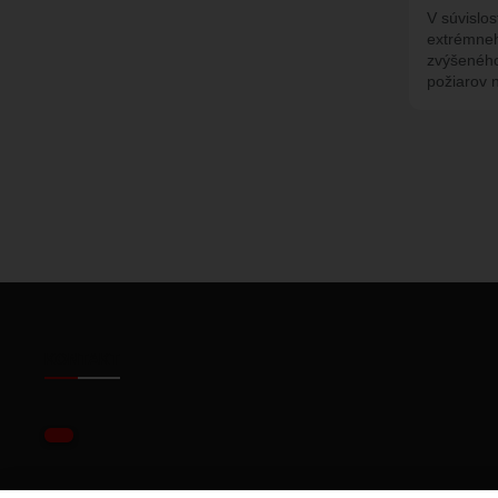
V súvislo
extrémneh
zvýšeného 
požiarov
KONTAKT