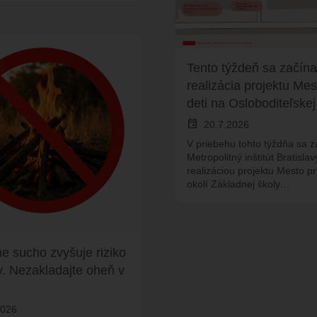
Tento týždeň sa začína
realizácia projektu Mes
deti na Osloboditeľskej 
event
20.7.2026
V priebehu tohto týždňa sa 
Metropolitný inštitút Bratislav
realizáciou projektu Mesto pr
okolí Základnej školy…
e sucho zvyšuje riziko
v. Nezakladajte oheň v
2026