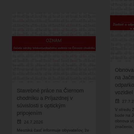
Obnova
na Jačme
odparko
Stavebné práce na Čiernom
vozidiel
chodníku a Príjazdnej v
event
27.7.
súvislosti s optickým
V stredu 2
pripojením
bude na J
obnova v
event
24.7.2026
značenia,
Mestská časť informuje obyvateľov, že