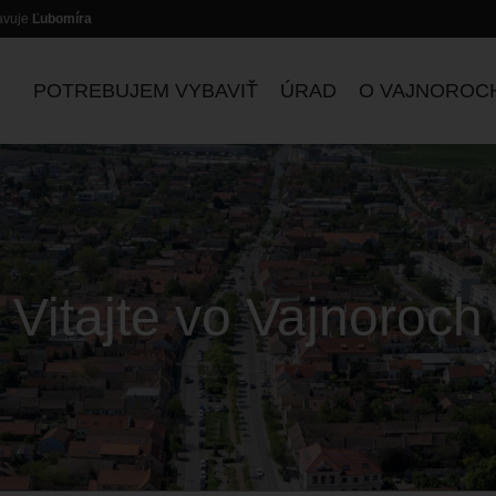
lavuje
Ľubomíra
POTREBUJEM VYBAVIŤ
ÚRAD
O VAJNOROC
Vitajte vo Vajnoroch
ZASADNUTIA KOMISIÍ