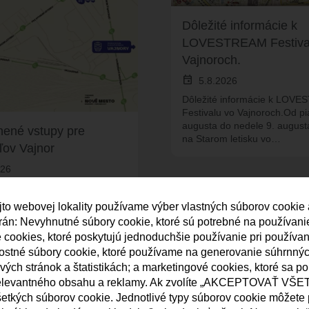
Dôležité informácie k
LOVESTREAM Festiva
Vajnoroch.
event
5.8.2026
Dôležité informácie k LOV
Festivalu vo Vajnoroch.Od pi
augusta do nedele 9. august
ené vstupy pre
na Starom letisku vo…
ľov Vajnor
026
é vstupy pre obyvateľov
í Vajnoráci, pripomíname, že
jto webovej lokality používame výber vlastných súborov cookie
é vstupy pre obyvateľov
strán: Nevyhnutné súbory cookie, ktoré sú potrebné na používan
a Lovestream…
né cookies, ktoré poskytujú jednoduchšie používanie pri používa
nostné súbory cookie, ktoré používame na generovanie súhrnný
ých stránok a štatistikách; a marketingové cookies, ktoré sa p
elevantného obsahu a reklamy. Ak zvolíte „AKCEPTOVAŤ VŠET
etkých súborov cookie. Jednotlivé typy súborov cookie môžete p