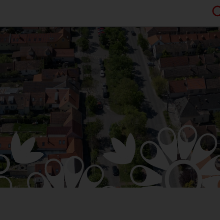
HARMONOGRA
KNIŽNICA
ZDRUŽENIA A 
ÚRADNÁ TABUĽA
KERAMICKÁ DI
ZMLUVY, OBJEDNÁVKY, 
VAJNORSKÉ P
EVIDENCIA PSOV
VZN
FK VAJNORY
DOKUMENTY
HK VAJNORY
ROZPOČET
ŠK VAJNORY
ZÁVEREČNÝ ÚČET
VAJNORSKÁ PODPORNÁ
PETÍCIE
PROTIPOŽIARNA OCHRA
ZVEREJNENIE VYDANÝC
ROZKOPÁVKY