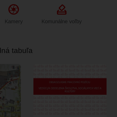
Camera
how_to_vote
Kamery
Komunálne voľby
ná tabuľa