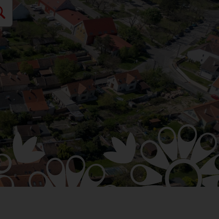
M PODUJATÍ
SPOLKY
ELŇA
FAKTÚRY
RODUKTY
 SPOLOČNOSŤ
NA
H POVOLENÍ NA