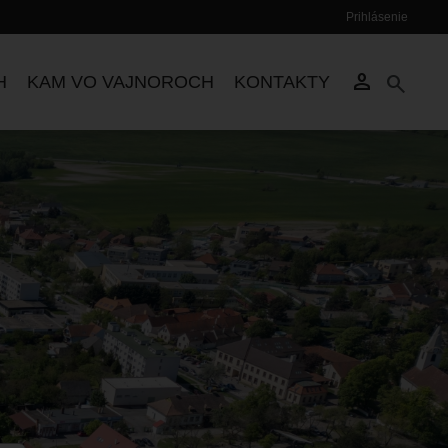
Prihlásenie
Používateľské
menu
person
search
H
KAM VO VAJNOROCH
KONTAKTY