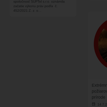
spoločnosť SUPTel s.r.o. oznámila
začatie výkonu práv podľa č.
452/2021 Z. z. o…
Extrémn
požiaro
prírode
event
14.7.