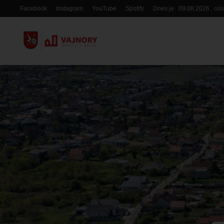
Skočiť
Facebook
Instagram
YouTube
Spotify
Dnes je
09.08.2026
, os
Hlavička
na
hlavný
obsah