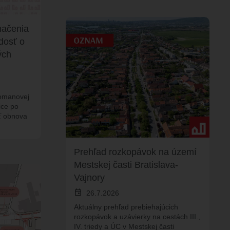
načenia
dosť o
ých
Tomanovej
ice po
ť obnova
Prehľad rozkopávok na území
Mestskej časti Bratislava-
Vajnory
event
26.7.2026
Aktuálny prehľad prebiehajúcich
rozkopávok a uzávierky na cestách III.,
IV. triedy a ÚC v Mestskej časti