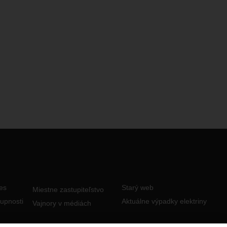
es
Starý web
Miestne zastupiteľstvo
tupnosti
Aktuálne výpadky elektriny
Vajnory v médiách