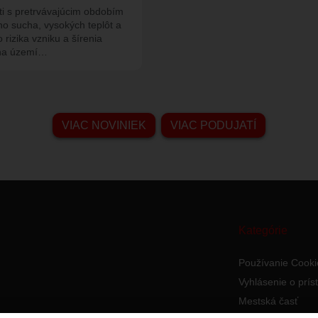
sti s pretrvávajúcim obdobím
o sucha, vysokých teplôt a
rizika vzniku a šírenia
 na území…
VIAC NOVINIEK
VIAC PODUJATÍ
Kategórie
Používanie Cooki
Vyhlásenie o prís
Mestská časť