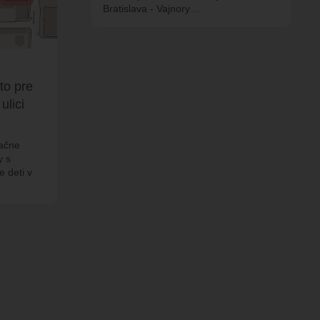
Bratislava - Vajnory…
to pre
ulici
začne
y s
e deti v