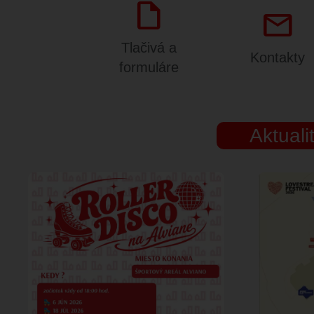
draft
mail
Tlačivá a
Kontakty
formuláre
Aktuali