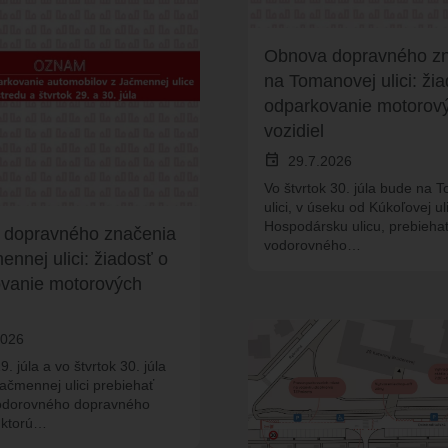
Obnova dopravného z
na Tomanovej ulici: žia
odparkovanie motorov
vozidiel
event
29.7.2026
Vo štvrtok 30. júla bude na 
ulici, v úseku od Kúkoľovej ul
Hospodársku ulicu, prebieha
 dopravného značenia
vodorovného…
nnej ulici: žiadosť o
vanie motorových
2026
9. júla a vo štvrtok 30. júla
ačmennej ulici prebiehať
odorovného dopravného
 ktorú…