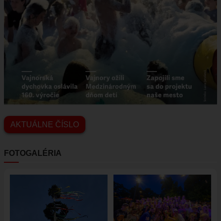
VAJNORSKÉ JAZERÁ
VAJNORSKÉ VINOHRADY
KONTAKTY
STAROSTA
REFERÁTY
AKTUÁLNE ČÍSLO
FOTOGALÉRIA
Obrázok
Obrázok