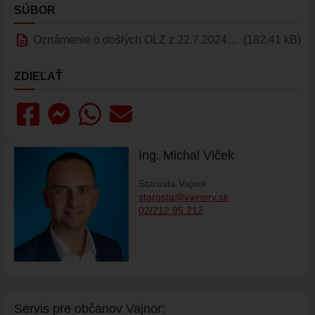
SÚBOR
ÚRAD
description
STAROSTA
Oznámenie o došlých OLZ z 22.7.2024.pdf
(182.41 kB)
ZÁSTUPKYŇA STAROSTU
ZDIEĽAŤ
POSLANCI
MIESTNE ZASTUPITEĽSTVO
KOMISIE
ZASADNUTIA KOMISIÍ
Ing. Michal Vlček
KONTROLÓR
Starosta Vajnor
MIESTNA RADA
starosta@vajnory.sk
02/212 95 212
ŠTRUKTÚRA MIÚ
ZBERNÉ MIESTO
VOĽBY DO ORGÁNOV ÚZEMNEJ SAMOSPRÁVY
REFERENDUM
OTVORENÁ SAMOSPRÁVA
Servis pre ob
č
anov Vajnor: