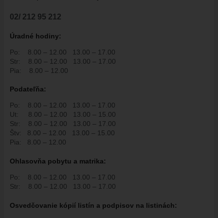
ÚRADNÁ TABUĽA
02/ 212 95 212
ZMLUVY, OBJEDNÁVKY, FAKTÚRY
EVIDENCIA PSOV
Úradné hodiny:
VZN
Po:
8.00 – 12.00
13.00 – 17.00
DOKUMENTY
Str:
8.00 – 12.00
13.00 – 17.00
Pia:
8.00 – 12.00
ROZPOČET
Podate
ľň
a:
ZÁVEREČNÝ ÚČET
VAJNORSKÁ PODPORNÁ SPOLOČNOSŤ
Po:
8.00 – 12.00
13.00 – 17.00
Ut:
8.00 – 12.00
13.00 – 15.00
PETÍCIE
Str:
8.00 – 12.00
13.00 – 17.00
Štv:
8.00 – 12.00
13.00 – 15.00
PROTIPOŽIARNA OCHRANA
Pia:
8.00 – 12.00
ZVEREJNENIE VYDANÝCH POVOLENÍ NA ROZKOPÁVKY
Ohlasovňa pobytu a matrika:
ROZVOJOVÉ LOKALITY
Po:
8.00 – 12.00
13.00 – 17.00
EURÓPSKE FONDY
Str:
8.00 – 12.00
13.00 – 17.00
PARTICIPATÍVNY ROZPOČET
Osvedčovanie kópií listín a podpisov na listinách:
O VAJNOROCH