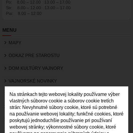
Po:
8.00 – 12.00
13.00 – 17.00
HISTÓRIA VAJNOR
Str:
8.00 – 12.00
13.00 – 17.00
Pia:
8.00 – 12.00
VAJNORY V MÉDIÁCH
AKTUALITY
MENU
VAJNORSKÉ NOVINKY
FOTOGALÉRIA
MAPY
ROZHLAS
ODKAZ PRE STAROSTU
ŠKOLSTVO - ŠKOLY
DOM KULTÚRY VAJNORY
ZARIADENIE PRE SENIOROV "OPATRÍME VÁS"
ŠPECIALIZOVANÉ ZARIADENIE PRE SENIOROV (ALVIANO)
VAJNORSKÉ NOVINKY
KULTÚRA
KVALITA OVZDUŠIA
Na stránkach tejto webovej lokality používame výber
HARMONOGRAM PODUJATÍ
vlastných súborov cookie a súborov cookie tretích
KNIŽNICA
KAMERY
strán: Nevyhnutné súbory cookie, ktoré sú potrebné
na používanie webovej lokality; funkčné cookies, ktoré
ZDRUŽENIA A SPOLKY
VAJNORY V MÉDIÁCH
poskytujú jednoduchšie používanie pri používaní
KERAMICKÁ DIELŇA
webovej stránky; výkonnostné súbory cookie, ktoré
ROZHLAS
VAJNORSKÉ PRODUKTY