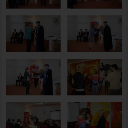
HISTÓRIA VAJNOR
VAJNORY V MÉDIÁCH
AKTUALITY
VAJNORSKÉ NOVINKY
FOTOGALÉRIA
ROZHLAS
ŠKOLSTVO - ŠKOLY
ZARIADENIE PRE SENIOROV "OPATRÍME VÁS"
ŠPECIALIZOVANÉ ZARIADENIE PRE SENIOROV (ALVIANO)
KULTÚRA
HARMONOGRAM PODUJATÍ
KNIŽNICA
ZDRUŽENIA A SPOLKY
KERAMICKÁ DIELŇA
VAJNORSKÉ PRODUKTY