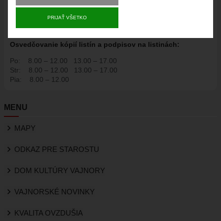
„Nastavenia“.
Po:
8.00 – 12.00
13.00 – 17.00
PRIJAŤ VŠETKO
Str:
8.00 – 12.00
13.00 – 17.00
Osvedčovanie kópií listín a podpisov na listinách:
Po:
8.00 – 12.00
13.00 – 17.00
Str:
8.00 – 12.00
13.00 – 17.00
Pia:
8.00 – 12.00
MENU
MAPY
ODKAZ PRE STAROSTU
DOM KULTÚRY VAJNORY
VAJNORSKÉ NOVINKY
KVALITA OVZDUŠIA