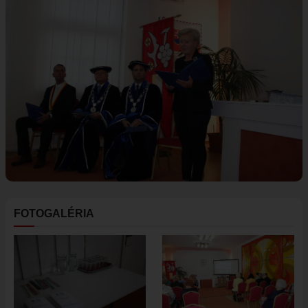
ÚRAD
STAROSTA
ZÁSTUPKYŇA STAROSTU
POSLANCI
MIESTNE ZASTUPITEĽSTVO
KOMISIE
ZASADNUTIA KOMISIÍ
KONTROLÓR
MIESTNA RADA
ŠTRUKTÚRA MIÚ
FOTOGALÉRIA
ZBERNÉ MIESTO
VOĽBY DO ORGÁNOV ÚZEMNEJ SAMOSPRÁVY
REFERENDUM
OTVORENÁ SAMOSPRÁVA