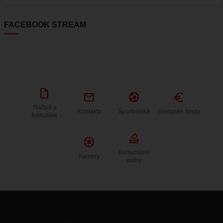
FACEBOOK STREAM
draft
mail
sports_and_outdoors
Euro
Tlačivá a
Kontakty
Športoviská
Európske fondy
formuláre
how_to_vote
Camera
Komunálne
Kamery
voľby