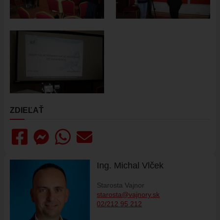
ŠPORT
FK VAJNORY
HK VAJNORY
ŠK VAJNORY
DOM KULTÚRY VAJNORY
ĽUDOVÝ DOM
DOM SMÚTKU
ZDIEĽAŤ
DRUŽBA
MAPY
ULICE VO VAJNOROCH
Ing. Michal Vlček
KAM VO VAJNOROCH
VAJNORSKÝ ĽUDOVÝ DOM
Starosta Vajnor
starosta@vajnory.sk
CYKLOTRASA JURAVA
02/212 95 212
VAJNORSKÉ RYBNÍKY