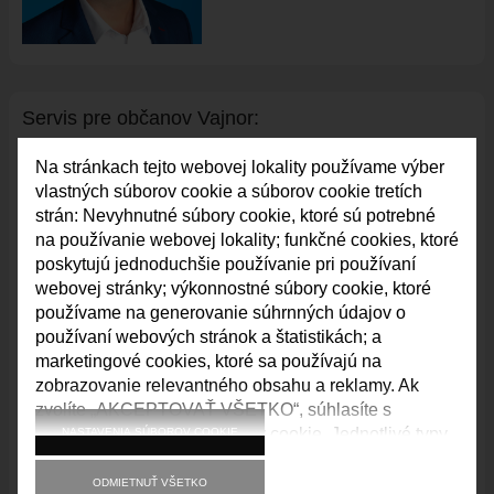
VAJNORSKÉ JAZERÁ
VAJNORSKÉ VINOHRADY
KONTAKTY
Servis pre ob
č
anov Vajnor:
STAROSTA
REFERÁTY
02/ 212 95 212
Na stránkach tejto webovej lokality používame výber
vlastných súborov cookie a súborov cookie tretích
Úradné hodiny:
strán: Nevyhnutné súbory cookie, ktoré sú potrebné
na používanie webovej lokality; funkčné cookies, ktoré
Po:
8.00 – 12.00
13.00 – 17.00
poskytujú jednoduchšie používanie pri používaní
Str:
8.00 – 12.00
13.00 – 17.00
webovej stránky; výkonnostné súbory cookie, ktoré
Pia:
8.00 – 12.00
používame na generovanie súhrnných údajov o
Podate
ľň
a:
používaní webových stránok a štatistikách; a
marketingové cookies, ktoré sa používajú na
Po:
8.00 – 12.00
13.00 – 17.00
zobrazovanie relevantného obsahu a reklamy. Ak
Ut:
8.00 – 12.00
13.00 – 15.00
zvolíte „AKCEPTOVAŤ VŠETKO“, súhlasíte s
Str:
8.00 – 12.00
13.00 – 17.00
Štv:
8.00 – 12.00
13.00 – 15.00
používaním všetkých súborov cookie. Jednotlivé typy
NASTAVENIA SÚBOROV COOKIE
Pia:
8.00 – 12.00
súborov cookie môžete prijať a odmietnuť a svoj
súhlas do budúcnosti kedykoľvek odvolať v časti
ODMIETNUŤ VŠETKO
Ohlasovňa pobytu a matrika: