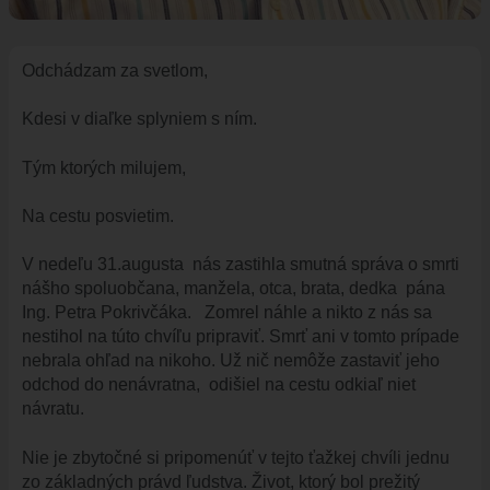
ÚRADNÁ TABUĽA
ZMLUVY, OBJEDNÁVKY, FAKTÚRY
Odchádzam za svetlom,
EVIDENCIA PSOV
VZN
Kdesi v diaľke splyniem s ním.
DOKUMENTY
Tým ktorých milujem,
ROZPOČET
ZÁVEREČNÝ ÚČET
Na cestu posvietim.
VAJNORSKÁ PODPORNÁ SPOLOČNOSŤ
V nedeľu 31.augusta nás zastihla smutná správa o smrti
PETÍCIE
nášho spoluobčana, manžela, otca, brata, dedka pána
PROTIPOŽIARNA OCHRANA
Ing. Petra Pokrivčáka. Zomrel náhle a nikto z nás sa
ZVEREJNENIE VYDANÝCH POVOLENÍ NA ROZKOPÁVKY
nestihol na túto chvíľu pripraviť. Smrť ani v tomto prípade
nebrala ohľad na nikoho. Už nič nemôže zastaviť jeho
ROZVOJOVÉ LOKALITY
odchod do nenávratna, odišiel na cestu odkiaľ niet
EURÓPSKE FONDY
návratu.
PARTICIPATÍVNY ROZPOČET
Nie je zbytočné si pripomenúť v tejto ťažkej chvíli jednu
O VAJNOROCH
zo základných právd ľudstva. Život, ktorý bol prežitý