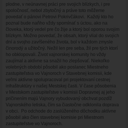
plodne, v neúnavnej práci pre svojich blízkych, i pre
HISTÓRIA VAJNOR
spoločnosť, nebol zbytočný a práve toto môžeme
VAJNORY V MÉDIÁCH
povedať o pánovi Petrovi Pokrivčákovi. Každý kto ho
AKTUALITY
poznal bude naňho vždy spomínať s úctou, ako na
človeka, ktorý vedel pre čo žije a ktorý bol oporou svojim
VAJNORSKÉ NOVINKY
blízkym. Možno povedať, že obsah, ktorý vlial do svojich
FOTOGALÉRIA
dní a svojho zavŕšeného života, bol v každom zmysle
činorodý a užitočný. Nežil len pre seba, žil pre tých ktorí
ROZHLAS
ho obklopovali. Život vajnorskej komunity ho vždy
ŠKOLSTVO - ŠKOLY
zaujímal a aktívne sa snažil ho zlepšovať. Niekoľko
ZARIADENIE PRE SENIOROV "OPATRÍME VÁS"
volebných období pôsobil ako poslanec Miestneho
zastupiteľstva vo Vajnoroch v Stavebnej komisii, kde
ŠPECIALIZOVANÉ ZARIADENIE PRE SENIOROV (ALVIANO)
veľmi aktívne spolupracoval pri projektovaní cestnej
KULTÚRA
infraštruktúry v našej Mestskej časti. V čase pôsobenia
v Mestskom zastupiteľstve v komisii Dopravnej aj jeho
HARMONOGRAM PODUJATÍ
pričinením majú Vajnory vybudovaný obchvat pozdĺž
KNIŽNICA
Vajnorského letiska, čím sa čiastočne odklonila doprava
ZDRUŽENIA A SPOLKY
v obci. Po odchode do zaslúženého dôchodku aktívne
pôsobil ako člen stavebnej komisie pri Miestnom
KERAMICKÁ DIELŇA
zastupiteľstve vo Vajnoroch.
VAJNORSKÉ PRODUKTY