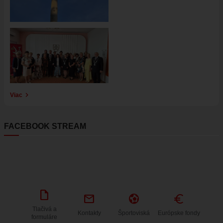
Obrázok
Viac
FACEBOOK STREAM
draft
mail
sports_and_outdoors
Euro
Tlačivá a
Kontakty
Športoviská
Európske fondy
formuláre