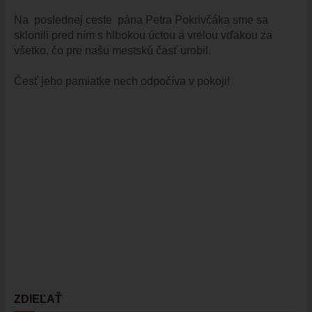
ŠPORT
Na poslednej ceste pána Petra Pokrivčáka sme sa
sklonili pred ním s hlbokou úctou a vrelou vďakou za
FK VAJNORY
všetko, čo pre našu mestskú časť urobil.
HK VAJNORY
Česť jeho pamiatke nech odpočíva v pokoji!
ŠK VAJNORY
DOM KULTÚRY VAJNORY
ĽUDOVÝ DOM
DOM SMÚTKU
DRUŽBA
MAPY
ULICE VO VAJNOROCH
KAM VO VAJNOROCH
VAJNORSKÝ ĽUDOVÝ DOM
CYKLOTRASA JURAVA
ZDIEĽAŤ
VAJNORSKÉ RYBNÍKY