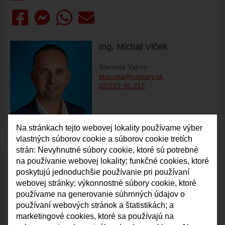
VAJNORSKÉ JAZERÁ
VAJNORSKÉ VINOHRADY
KONTAKTY
Ing. Michal Vlček
STAROSTA
Starosta Vajnor
REFERÁTY
starosta@vajnory.sk
02/212 95 212
Na stránkach tejto webovej lokality používame výber
vlastných súborov cookie a súborov cookie tretích
strán: Nevyhnutné súbory cookie, ktoré sú potrebné
Servis pre ob
č
anov Vajnor:
na používanie webovej lokality; funkčné cookies, ktoré
poskytujú jednoduchšie používanie pri používaní
02/ 212 95 212
webovej stránky; výkonnostné súbory cookie, ktoré
používame na generovanie súhrnných údajov o
Úradné hodiny:
používaní webových stránok a štatistikách; a
Po:
8.00 – 12.00
13.00 – 17.00
marketingové cookies, ktoré sa používajú na
Str:
8.00 – 12.00
13.00 – 17.00