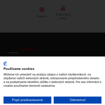
how_to_vote
Camera
Komunálne
Kamery
voľby
KONTAKT
Kategórie
Používanie
Starý web
Miestne
Cookies
zastupiteľstvo
Aktuálne výpadky
Používame cookies
Vyhlásenie o
elektriny
Vajnory v
Môžeme ich umiestniť na analýzu údajov o našich návštevníkoch, na
prístupnosti
médiách
zlepšenie našich webových stránok, zobrazovanie prispôsobeného obsahu
Mestská časť
a na poskytovanie skvelého zážitku z webových stránok. Pre viac informácií o
cookies používame otvorené nastavenia.
Prijať prednastavené
Odmietnuť
Web by
HalfPixel
©2022-
Facebook