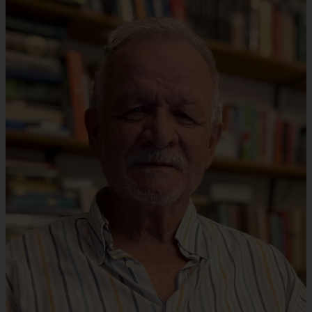
ÚRAD
STAROSTA
ZÁSTUPKYŇA STAROSTU
POSLANCI
MIESTNE ZASTUPITEĽSTVO
KOMISIE
ZASADNUTIA KOMISIÍ
KONTROLÓR
MIESTNA RADA
ŠTRUKTÚRA MIÚ
ZBERNÉ MIESTO
VOĽBY DO ORGÁNOV ÚZEMNEJ SAMOSPRÁVY
REFERENDUM
OTVORENÁ SAMOSPRÁVA