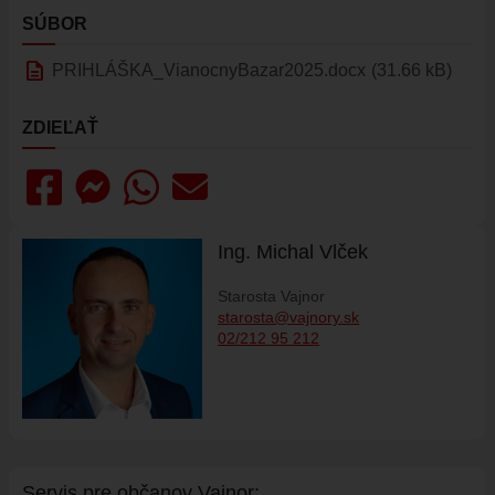
HISTÓRIA VAJNOR
SÚBOR
VAJNORY V MÉDIÁCH
description
PRIHLÁŠKA_VianocnyBazar2025.docx
(31.66 kB)
AKTUALITY
VAJNORSKÉ NOVINKY
ZDIEĽAŤ
FOTOGALÉRIA
ROZHLAS
ŠKOLSTVO - ŠKOLY
Ing. Michal Vlček
ZARIADENIE PRE SENIOROV "OPATRÍME VÁS"
ŠPECIALIZOVANÉ ZARIADENIE PRE SENIOROV (ALVIANO)
Starosta Vajnor
starosta@vajnory.sk
KULTÚRA
02/212 95 212
HARMONOGRAM PODUJATÍ
KNIŽNICA
ZDRUŽENIA A SPOLKY
KERAMICKÁ DIELŇA
Servis pre ob
č
anov Vajnor:
VAJNORSKÉ PRODUKTY