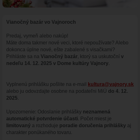
ÚRADNÁ TABUĽA
ZMLUVY, OBJEDNÁVKY, FAKTÚRY
EVIDENCIA PSOV
Vianočný bazár vo Vajnoroch
VZN
Predaj, vymeň alebo nakúp!
DOKUMENTY
Máte doma takmer nové veci, ktoré nepoužívate? Alebo
ROZPOČET
dokonca úplne nové, ešte zabalené s visačkami?
Prihláste sa na
Vianočný bazár
, ktorý sa uskutoční
v
ZÁVEREČNÝ ÚČET
nedeľu 14. 12. 2025 v Dome kultúry Vajnory
.
VAJNORSKÁ PODPORNÁ SPOLOČNOSŤ
PETÍCIE
Vyplnenú prihlášku pošlite na e-mail
kultura@vajnory.sk
PROTIPOŽIARNA OCHRANA
alebo ju odovzdajte osobne na podateľni MiÚ
do 4. 12.
ZVEREJNENIE VYDANÝCH POVOLENÍ NA ROZKOPÁVKY
2025
.
ROZVOJOVÉ LOKALITY
Upozornenie: Odoslanie prihlášky
neznamená
EURÓPSKE FONDY
automatické potvrdenie účasti
. Počet miest je
PARTICIPATÍVNY ROZPOČET
limitovaný
a rozhoduje
poradie doručenia prihlášky
aj
charakter ponúkaného tovaru.
O VAJNOROCH