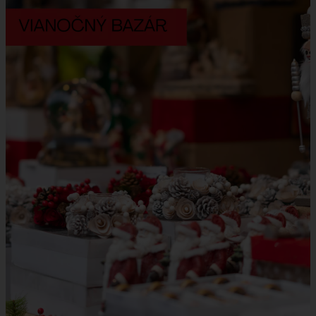
ÚRAD
STAROSTA
ZÁSTUPKYŇA STAROSTU
POSLANCI
MIESTNE ZASTUPITEĽSTVO
KOMISIE
ZASADNUTIA KOMISIÍ
KONTROLÓR
MIESTNA RADA
ŠTRUKTÚRA MIÚ
ZBERNÉ MIESTO
VOĽBY DO ORGÁNOV ÚZEMNEJ SAMOSPRÁVY
REFERENDUM
OTVORENÁ SAMOSPRÁVA