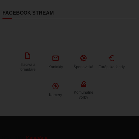
FACEBOOK STREAM
draft
mail
sports_and_outdoors
Euro
Tlačivá a
Kontakty
Športoviská
Európske fondy
formuláre
how_to_vote
Camera
Komunálne
Kamery
voľby
KONTAKT
Kategórie