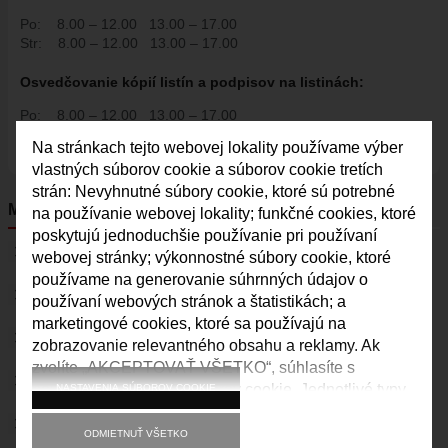
Po:
8.00 – 12.00
13.00 – 17.00
ŠPORT
Str:
8.00 – 12.00
13.00 – 17.00
FK VAJNORY
Osvedčovanie kópií listín a podpisov na listinách:
HK VAJNORY
Po:
8.00 – 12.00
13.00 – 17.00
ŠK VAJNORY
Str:
8.00 – 12.00
13.00 – 17.00
Na stránkach tejto webovej lokality používame výber
DOM KULTÚRY VAJNORY
Pia:
8.00 – 12.00
vlastných súborov cookie a súborov cookie tretích
ĽUDOVÝ DOM
strán: Nevyhnutné súbory cookie, ktoré sú potrebné
MENU
DOM SMÚTKU
na používanie webovej lokality; funkčné cookies, ktoré
poskytujú jednoduchšie používanie pri používaní
DRUŽBA
MAPY
webovej stránky; výkonnostné súbory cookie, ktoré
MAPY
používame na generovanie súhrnných údajov o
ODKAZ PRE STAROSTU
používaní webových stránok a štatistikách; a
ULICE VO VAJNOROCH
marketingové cookies, ktoré sa používajú na
DOM KULTÚRY VAJNORY
KAM VO VAJNOROCH
zobrazovanie relevantného obsahu a reklamy. Ak
zvolíte „AKCEPTOVAŤ VŠETKO“, súhlasíte s
VAJNORSKÝ ĽUDOVÝ DOM
VAJNORSKÉ NOVINKY
používaním všetkých súborov cookie. Jednotlivé typy
NASTAVENIA SÚBOROV COOKIE
CYKLOTRASA JURAVA
súborov cookie môžete prijať a odmietnuť a svoj
KVALITA OVZDUŠIA
súhlas do budúcnosti kedykoľvek odvolať v časti
VAJNORSKÉ RYBNÍKY
ODMIETNUŤ VŠETKO