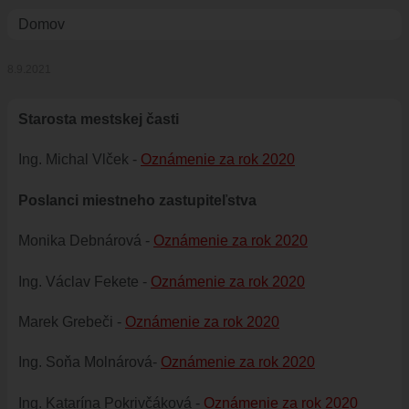
ÚRAD
Omrvinka
Domov
STAROSTA
8.9.2021
ZÁSTUPKYŇA STAROSTU
POSLANCI
Starosta mestskej časti
MIESTNE ZASTUPITEĽSTVO
Ing. Michal Vlček -
Oznámenie za rok 2020
KOMISIE
ZASADNUTIA KOMISIÍ
Poslanci miestneho zastupiteľstva
KONTROLÓR
Monika Debnárová -
Oznámenie za rok 2020
MIESTNA RADA
ŠTRUKTÚRA MIÚ
Ing. Václav Fekete -
Oznámenie za rok 2020
ZBERNÉ MIESTO
Marek Grebeči -
Oznámenie za rok 2020
VOĽBY DO ORGÁNOV ÚZEMNEJ SAMOSPRÁVY
REFERENDUM
Ing. Soňa Molnárová-
Oznámenie za rok 2020
OTVORENÁ SAMOSPRÁVA
Ing. Katarína Pokrivčáková -
Oznámenie za rok 2020