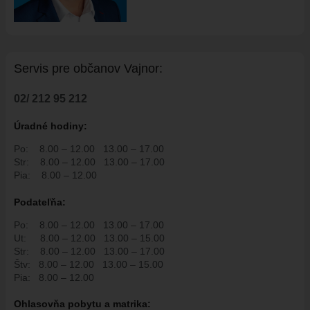
HISTÓRIA VAJNOR
VAJNORY V MÉDIÁCH
AKTUALITY
Servis pre ob
č
anov Vajnor:
VAJNORSKÉ NOVINKY
FOTOGALÉRIA
02/ 212 95 212
ROZHLAS
Úradné hodiny:
ŠKOLSTVO - ŠKOLY
Po:
8.00 – 12.00
13.00 – 17.00
ZARIADENIE PRE SENIOROV "OPATRÍME VÁS"
Str:
8.00 – 12.00
13.00 – 17.00
Pia:
8.00 – 12.00
ŠPECIALIZOVANÉ ZARIADENIE PRE SENIOROV (ALVIANO)
Podate
ľň
a:
KULTÚRA
HARMONOGRAM PODUJATÍ
Po:
8.00 – 12.00
13.00 – 17.00
Ut:
8.00 – 12.00
13.00 – 15.00
KNIŽNICA
Str:
8.00 – 12.00
13.00 – 17.00
Štv:
8.00 – 12.00
13.00 – 15.00
ZDRUŽENIA A SPOLKY
Pia:
8.00 – 12.00
KERAMICKÁ DIELŇA
Ohlasovňa pobytu a matrika:
VAJNORSKÉ PRODUKTY