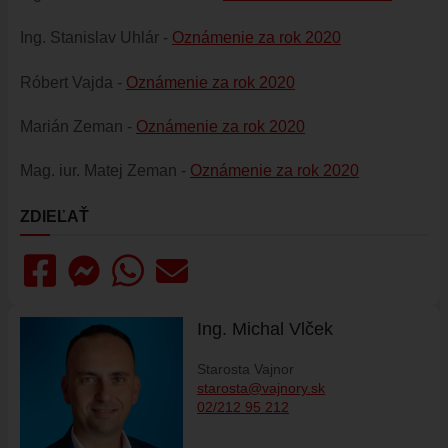
ÚRADNÁ TABUĽA
ZMLUVY, OBJEDNÁVKY, FAKTÚRY
Ing. Stanislav Uhlár -
Oznámenie za rok 2020
EVIDENCIA PSOV
Róbert Vajda -
Oznámenie za rok 2020
VZN
DOKUMENTY
Marián Zeman -
Oznámenie za rok 2020
ROZPOČET
Mag. iur. Matej Zeman -
Oznámenie za rok 2020
ZÁVEREČNÝ ÚČET
VAJNORSKÁ PODPORNÁ SPOLOČNOSŤ
ZDIEĽAŤ
PETÍCIE
PROTIPOŽIARNA OCHRANA
ZVEREJNENIE VYDANÝCH POVOLENÍ NA ROZKOPÁVKY
Ing. Michal Vlček
ROZVOJOVÉ LOKALITY
EURÓPSKE FONDY
Starosta Vajnor
starosta@vajnory.sk
PARTICIPATÍVNY ROZPOČET
02/212 95 212
O VAJNOROCH