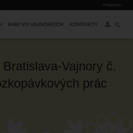
Prihlásenie
Používateľské
menu
person
search
H
KAM VO VAJNOROCH
KONTAKTY
Bratislava-Vajnory č.
rozkopávkových prác