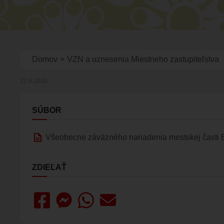
Omrvinka
Domov
VZN a uznesenia Miestneho zastupiteľstva
22.6.2026
SÚBOR
description
Všeobecne záväzného nariadenia mestskej časti B
ZDIEĽAŤ