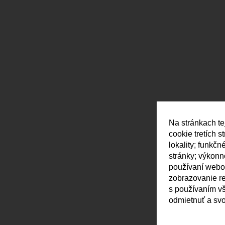
Na stránkach te
cookie tretích 
lokality; funkč
stránky; výkon
používaní webov
zobrazovanie r
s používaním vš
odmietnuť a svo