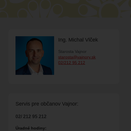
M PODUJATÍ
SPOLKY
Ing. Michal Vlček
ELŇA
Starosta Vajnor
FAKTÚRY
RODUKTY
starosta@vajnory.sk
02/212 95 212
 SPOLOČNOSŤ
Servis pre ob
č
anov Vajnor:
NA
02/ 212 95 212
H POVOLENÍ NA
Úradné hodiny: