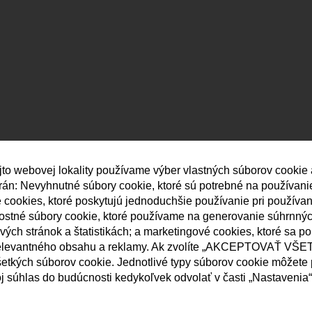
jto webovej lokality používame výber vlastných súborov cookie
strán: Nevyhnutné súbory cookie, ktoré sú potrebné na používan
né cookies, ktoré poskytujú jednoduchšie používanie pri používa
nostné súbory cookie, ktoré používame na generovanie súhrnný
ých stránok a štatistikách; a marketingové cookies, ktoré sa p
elevantného obsahu a reklamy. Ak zvolíte „AKCEPTOVAŤ VŠET
etkých súborov cookie. Jednotlivé typy súborov cookie môžete p
j súhlas do budúcnosti kedykoľvek odvolať v časti „Nastavenia“