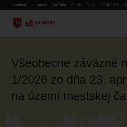
Skočiť
Facebook
Instagram
YouTube
Spotify
Dnes je
07.08.2026
, os
Hlavička
na
hlavný
obsah
Všeobecne záväzné nar
1/2026 zo dňa 23. ap
na území mestskej čas