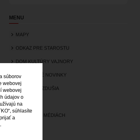
MENU
MAPY
ODKAZ PRE STAROSTU
DOM KULTÚRY VAJNORY
VAJNORSKÉ NOVINKY
 a súborov
ie webovej
KVALITA OVZDUŠIA
ní webovej
ch údajov o
KAMERY
oužívajú na
KO“, súhlasíte
VAJNORY V MÉDIÁCH
rijať a
.
ROZHLAS