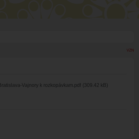
HARMONOGRA
KNIŽNICA
ZDRUŽENIA A 
ÚRADNÁ TABUĽA
KERAMICKÁ DI
VZN
ZMLUVY, OBJEDNÁVKY, 
VAJNORSKÉ P
EVIDENCIA PSOV
VZN
FK VAJNORY
DOKUMENTY
HK VAJNORY
ratislava-Vajnory k rozkopávkam.pdf
(309.42 kB)
ROZPOČET
ŠK VAJNORY
ZÁVEREČNÝ ÚČET
VAJNORSKÁ PODPORNÁ
PETÍCIE
PROTIPOŽIARNA OCHRA
ZVEREJNENIE VYDANÝC
ROZKOPÁVKY