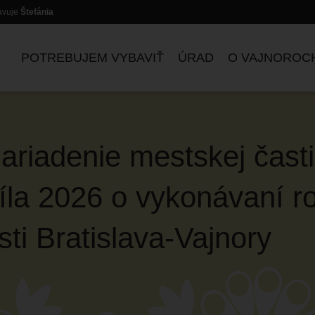
lavuje
Štefánia
POTREBUJEM VYBAVIŤ
ÚRAD
O VAJNOROC
iadenie mestskej časti 
ríla 2026 o vykonávaní 
ZASADNUTIA KOMISIÍ
ti Bratislava-Vajnory