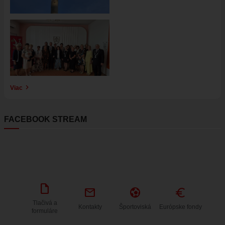
Obrázok
Viac
FACEBOOK STREAM
draft
mail
sports_and_outdoors
Euro
Tlačivá a
Kontakty
Športoviská
Európske fondy
formuláre