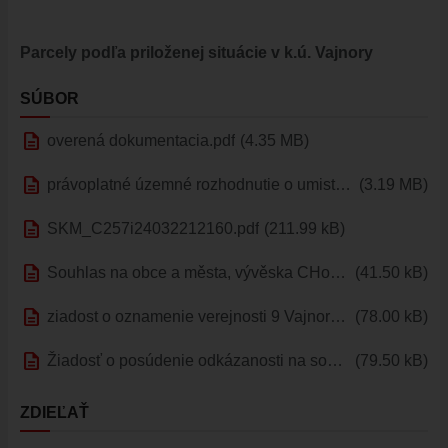
ÚRADNÁ TABUĽA
ZMLUVY, OBJEDNÁVKY, FAKTÚRY
Parcely podľa priloženej situácie v k.ú. Vajnory
EVIDENCIA PSOV
VZN
SÚBOR
DOKUMENTY
description
overená dokumentacia.pdf
(4.35 MB)
ROZPOČET
description
ZÁVEREČNÝ ÚČET
právoplatné územné rozhodnutie o umistnení stavby.pdf
(3.19 MB)
VAJNORSKÁ PODPORNÁ SPOLOČNOSŤ
description
SKM_C257i24032212160.pdf
(211.99 kB)
PETÍCIE
description
Souhlas na obce a města, vývěska CHorv.doc
(41.50 kB)
PROTIPOŽIARNA OCHRANA
ZVEREJNENIE VYDANÝCH POVOLENÍ NA ROZKOPÁVKY
description
ziadost o oznamenie verejnosti 9 Vajnory.doc
(78.00 kB)
ROZVOJOVÉ LOKALITY
description
Žiadosť o posúdenie odkázanosti na sociálnu službu.doc
(79.50 kB)
EURÓPSKE FONDY
PARTICIPATÍVNY ROZPOČET
ZDIEĽAŤ
O VAJNOROCH