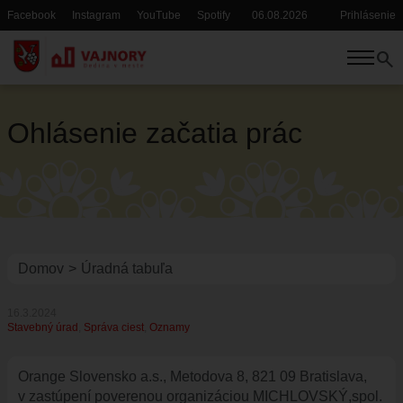
Skočiť
Facebook
Instagram
YouTube
Spotify
06.08.2026
Prihlásenie
Hlavička
Používate
na
menu
hlavný
search
obsah
POTREBUJEM VYBAVIŤ
TRVALÝ A PRECHODNÝ POBYT
Ohlásenie začatia prác
SÚPISNÉ A ORIENTAČNÉ ČÍSLA
SOCIÁLNE SLUŽBY
POPLATKY, DANE
OSVEDČOVANIE
MATRIKA
Omrvinka
Domov
Úradná tabuľa
STAVEBNÉ ODDELENIE
DOPRAVA
16.3.2024
Stavebný úrad
Správa ciest
Oznamy
KULTÚRA A ŠPORT
RYBÁRSKY LÍSTOK, POVOLENIE NA VJAZD
Orange Slovensko a.s., Metodova 8, 821 09 Bratislava,
SLOBODNÝ PRÍSTUP K INFORMÁCIÁM
v zastúpení poverenou organizáciou
MICHLOVSKÝ,spol.