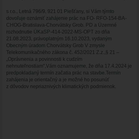
ÚRAD
s r.o.,
Letná 796/9, 921 01 Piešťany, si Vám týmto
STAROSTA
dovoľuje oznámiť zahájenie prác na FO- RFO-154-BA-
CHOG-Bratislava-Chorvátsky Grob. PD a Územné
ZÁSTUPKYŇA STAROSTU
rozhodnutie ÚKaSP-414-2022-MS-OPT zo dňa
POSLANCI
21.08.2023, právoplatným 16.10.2023, vydaným
MIESTNE ZASTUPITEĽSTVO
Obecným úradom Chorvátsky Grob V zmysle
Telekomunikačného zákona č. 452/2021 Z.z.,§ 21 –
KOMISIE
„Oprávnenia a povinnosti k cudzím
ZASADNUTIA KOMISIÍ
nehnuteľnostiam“,Vám oznamujeme, že dňa 17.4.2024 je
predpokladaný termín začatia prác na stavbe.Termín
KONTROLÓR
zahájenia je orientačný a je možné ho posunúť
MIESTNA RADA
z dôvodov nepriaznivých klimatických podmienok.
ŠTRUKTÚRA MIÚ
ZBERNÉ MIESTO
VOĽBY DO ORGÁNOV ÚZEMNEJ SAMOSPRÁVY
REFERENDUM
OTVORENÁ SAMOSPRÁVA