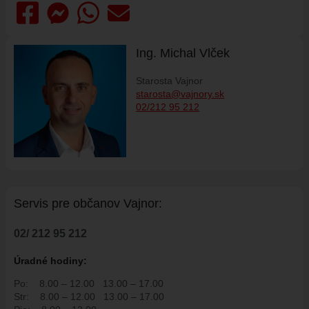
HISTÓRIA VAJNOR
VAJNORY V MÉDIÁCH
Ing. Michal Vlček
AKTUALITY
VAJNORSKÉ NOVINKY
Starosta Vajnor
starosta@vajnory.sk
FOTOGALÉRIA
02/212 95 212
ROZHLAS
ŠKOLSTVO - ŠKOLY
ZARIADENIE PRE SENIOROV "OPATRÍME VÁS"
ŠPECIALIZOVANÉ ZARIADENIE PRE SENIOROV (ALVIANO)
Servis pre ob
č
anov Vajnor:
KULTÚRA
HARMONOGRAM PODUJATÍ
02/ 212 95 212
KNIŽNICA
Úradné hodiny:
ZDRUŽENIA A SPOLKY
Po:
8.00 – 12.00
13.00 – 17.00
KERAMICKÁ DIELŇA
Str:
8.00 – 12.00
13.00 – 17.00
VAJNORSKÉ PRODUKTY