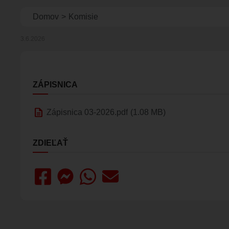
Omrvinka
Domov
Komisie
3.6.2026
ZÁPISNICA
description
Zápisnica 03-2026.pdf
(1.08 MB)
ZDIEĽAŤ