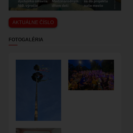
AKTUÁLNE ČÍSLO
FOTOGALÉRIA
Obrázok
Obrázok
Obrázok