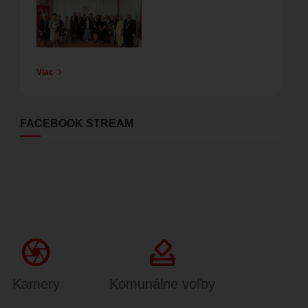
Viac
FACEBOOK STREAM
Camera
how_to_vote
Kamery
Komunálne voľby