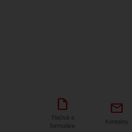
draft
mail
Tlačivá a
Kontakty
formuláre