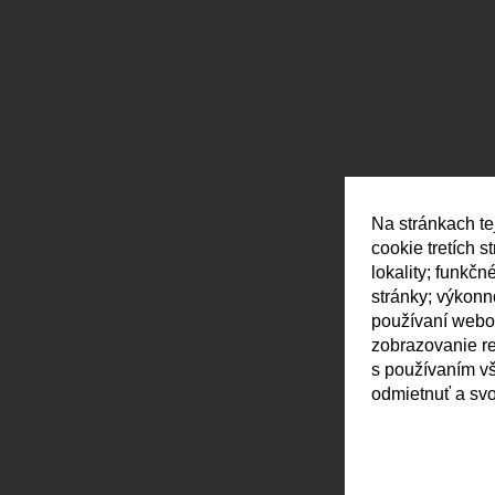
Na stránkach te
cookie tretích 
lokality; funkč
stránky; výkon
používaní webov
zobrazovanie r
s používaním vš
odmietnuť a svo