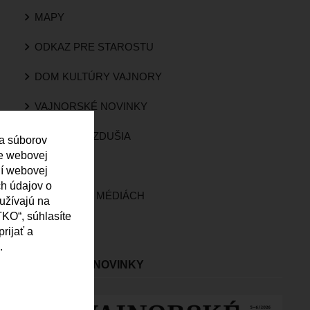
MAPY
ODKAZ PRE STAROSTU
DOM KULTÚRY VAJNORY
VAJNORSKÉ NOVINKY
KVALITA OVZDUŠIA
 a súborov
ie webovej
KAMERY
ní webovej
ch údajov o
VAJNORY V MÉDIÁCH
oužívajú na
KO“, súhlasíte
ROZHLAS
rijať a
.
VAJNORSKÉ NOVINKY
Obrázok