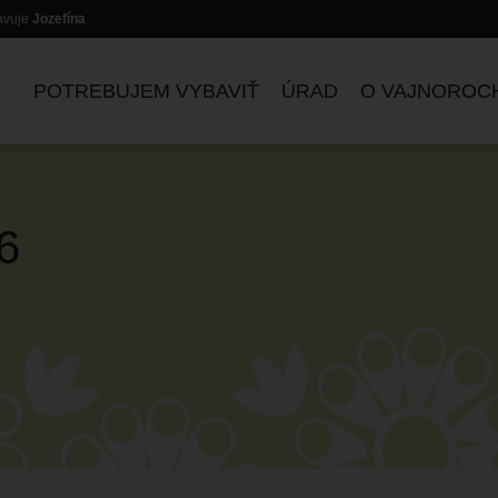
lavuje
Jozefína
POTREBUJEM VYBAVIŤ
ÚRAD
O VAJNOROC
6
ZASADNUTIA KOMISIÍ