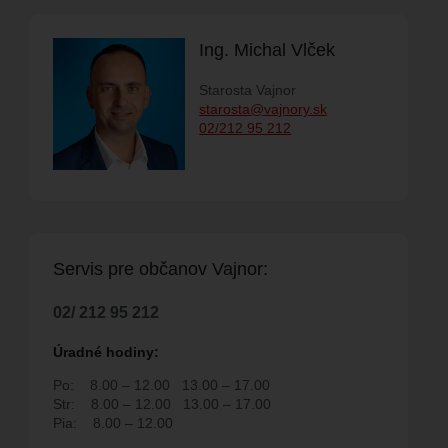
Ing. Michal Vlček
M PODUJATÍ
Starosta Vajnor
starosta@vajnory.sk
02/212 95 212
SPOLKY
ELŇA
FAKTÚRY
RODUKTY
Servis pre ob
č
anov Vajnor:
02/ 212 95 212
 SPOLOČNOSŤ
Úradné hodiny:
NA
Po:
8.00 – 12.00
13.00 – 17.00
Str:
8.00 – 12.00
13.00 – 17.00
H POVOLENÍ NA
Pia:
8.00 – 12.00