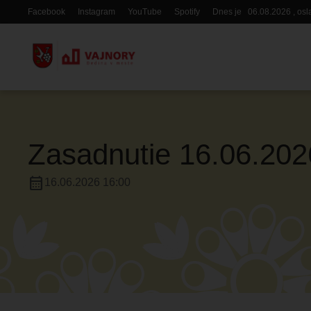
Skočiť
Facebook
Instagram
YouTube
Spotify
Dnes je
06.08.2026
, os
Hlavička
na
hlavný
obsah
Zasadnutie 16.06.202
calendar_month
16.06.2026 16:00