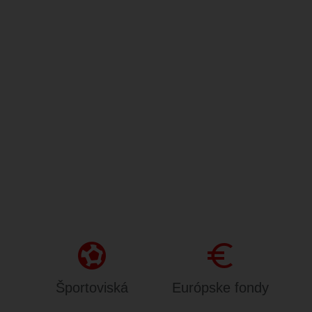
sports_and_outdoors
Euro
Športoviská
Európske fondy