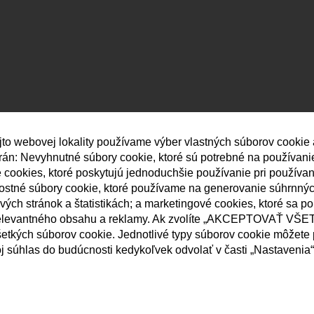
jto webovej lokality používame výber vlastných súborov cookie
strán: Nevyhnutné súbory cookie, ktoré sú potrebné na používan
né cookies, ktoré poskytujú jednoduchšie používanie pri používa
nostné súbory cookie, ktoré používame na generovanie súhrnný
ých stránok a štatistikách; a marketingové cookies, ktoré sa p
elevantného obsahu a reklamy. Ak zvolíte „AKCEPTOVAŤ VŠET
etkých súborov cookie. Jednotlivé typy súborov cookie môžete p
j súhlas do budúcnosti kedykoľvek odvolať v časti „Nastavenia“