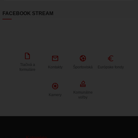
FACEBOOK STREAM
draft
mail
sports_and_outdoors
Euro
Tlačivá a
Kontakty
Športoviská
Európske fondy
formuláre
how_to_vote
Camera
Komunálne
Kamery
voľby
KONTAKT
Kategórie