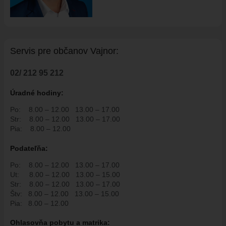
ÚRADNÁ TABUĽA
ZMLUVY, OBJEDNÁVKY, FAKTÚRY
EVIDENCIA PSOV
VZN
Servis pre ob
č
anov Vajnor:
DOKUMENTY
02/ 212 95 212
ROZPOČET
ZÁVEREČNÝ ÚČET
Úradné hodiny:
VAJNORSKÁ PODPORNÁ SPOLOČNOSŤ
Po:
8.00 – 12.00
13.00 – 17.00
Str:
8.00 – 12.00
13.00 – 17.00
PETÍCIE
Pia:
8.00 – 12.00
PROTIPOŽIARNA OCHRANA
Podate
ľň
a:
ZVEREJNENIE VYDANÝCH POVOLENÍ NA ROZKOPÁVKY
Po:
8.00 – 12.00
13.00 – 17.00
ROZVOJOVÉ LOKALITY
Ut:
8.00 – 12.00
13.00 – 15.00
Str:
8.00 – 12.00
13.00 – 17.00
EURÓPSKE FONDY
Štv:
8.00 – 12.00
13.00 – 15.00
PARTICIPATÍVNY ROZPOČET
Pia:
8.00 – 12.00
O VAJNOROCH
Ohlasovňa pobytu a matrika: