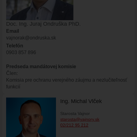
ÚRAD
STAROSTA
Doc. Ing. Juraj Ondruška PhD.
ZÁSTUPKYŇA STAROSTU
Email
POSLANCI
vajnorak@ondruska.sk
MIESTNE ZASTUPITEĽSTVO
Telefón
0903 857 896
KOMISIE
ZASADNUTIA KOMISIÍ
Predseda mandátovej komisie
KONTROLÓR
Člen:
Komisia pre ochranu verejného záujmu a nezlučiteľnosť
MIESTNA RADA
funkcií
ŠTRUKTÚRA MIÚ
Ing. Michal Vlček
ZBERNÉ MIESTO
VOĽBY DO ORGÁNOV ÚZEMNEJ SAMOSPRÁVY
Starosta Vajnor
starosta@vajnory.sk
REFERENDUM
02/212 95 212
OTVORENÁ SAMOSPRÁVA