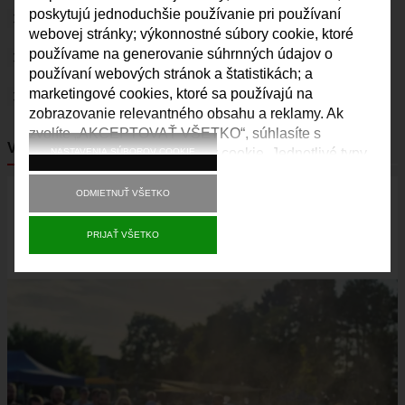
poskytujú jednoduchšie používanie pri používaní
KAMERY
ŠPORT
webovej stránky; výkonnostné súbory cookie, ktoré
FK VAJNORY
používame na generovanie súhrnných údajov o
VAJNORY V MÉDIÁCH
používaní webových stránok a štatistikách; a
HK VAJNORY
marketingové cookies, ktoré sa používajú na
ROZHLAS
ŠK VAJNORY
zobrazovanie relevantného obsahu a reklamy. Ak
zvolíte „AKCEPTOVAŤ VŠETKO“, súhlasíte s
DOM KULTÚRY VAJNORY
VAJNORSKÉ NOVINKY
používaním všetkých súborov cookie. Jednotlivé typy
NASTAVENIA SÚBOROV COOKIE
ĽUDOVÝ DOM
súborov cookie môžete prijať a odmietnuť a svoj
Obrázok
DOM SMÚTKU
súhlas do budúcnosti kedykoľvek odvolať v časti
ODMIETNUŤ VŠETKO
„Nastavenia“.
DRUŽBA
PRIJAŤ VŠETKO
MAPY
ULICE VO VAJNOROCH
KAM VO VAJNOROCH
VAJNORSKÝ ĽUDOVÝ DOM
CYKLOTRASA JURAVA
VAJNORSKÉ RYBNÍKY