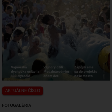
VAJNORSKÉ JAZERÁ
VAJNORSKÉ VINOHRADY
KONTAKTY
STAROSTA
REFERÁTY
AKTUÁLNE ČÍSLO
FOTOGALÉRIA